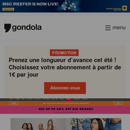
menu
PROMOTION
Prenez une longueur d’avance cet été !
Choisissez votre abonnement à partir de
1€ par jour
Abonnez-vous
Gondola
Gondola
academy
society