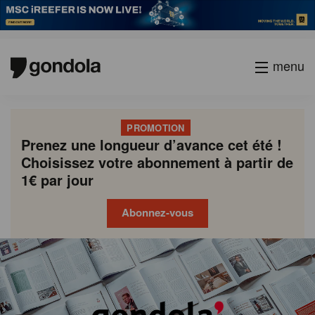
menu
PROMOTION
Prenez une longueur d’avance cet été !
Choisissez votre abonnement à partir de
1€ par jour
Abonnez-vous
Gondola
Gondola
academy
society