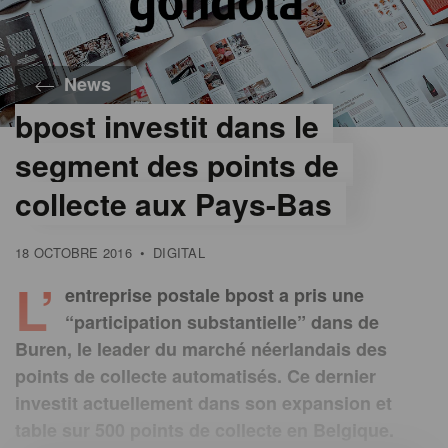
News
bpost investit dans le
segment des points de
collecte aux Pays-Bas
18 OCTOBRE 2016
•
DIGITAL
L’
entreprise postale bpost a pris une
“participation substantielle” dans de
Buren, le leader du marché néerlandais des
points de collecte automatisés. Ce dernier
investit actuellement dans son expansion et
table sur 500 points de collecte en Belgique.