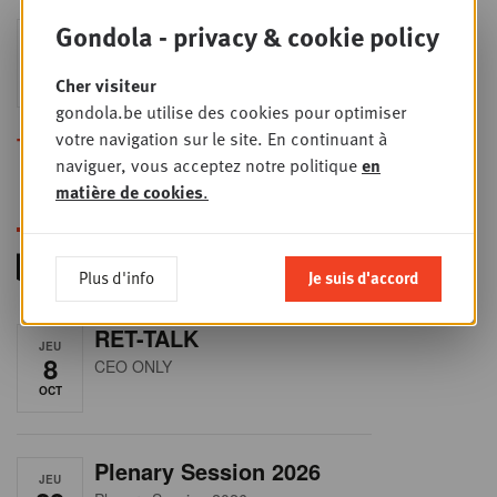
Gondola - privacy & cookie policy
Sales & nego Summit
JEU
24
2026
Cher visiteur
SEPT
Sales & Nego summit 2026
gondola.be utilise des cookies pour optimiser
votre navigation sur le site. En continuant à
Toutes les formations
naviguer, vous acceptez notre politique
en
matière de cookies
.
Plus d'info
Je suis d'accord
RET-TALK
JEU
8
CEO ONLY
OCT
Plenary Session 2026
JEU