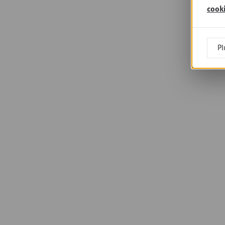
cook
Pl