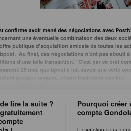
st confirme avoir mené des négociations avec Post
ncernant une éventuelle combinaison des deux socié
offre publique d’acquisition amicale de toutes les ac
bpost. Au final, ces négociations n’ont pas abouti à
ditions d’une telle transaction." C'est par ce bref c
imanche 29 mai, que bpost a fait savoir que cette opé
urtant presque acquise, n'aura finalement pas lieu..
de lire la suite ?
Pourquoi créer 
 gratuitement
compte Gondol
 compte
la !
L’inscription nous perm