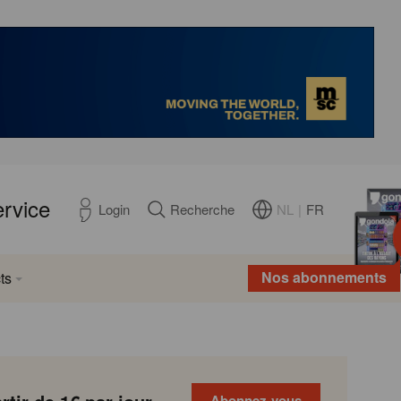
ervice
NL
|
FR
Login
Recherche
Nos abonnements
ts
Abonnez-vous