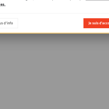
ies
.
us d'info
Je suis d'acc