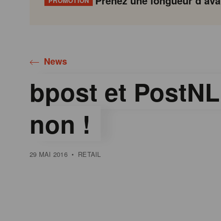
Prenez une longueur d’avan
PROMOTION
Gondola
Gondola
academy
society
News
bpost et PostNL:
non !
29 MAI 2016
•
RETAIL