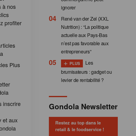
s à nos
ignorer
lics
René van der Zel (XXL
 profiter
Nutrition) : “La politique
:
actuelle aux Pays-Bas
n’est pas favorable aux
rticles
entrepreneurs”
la
+
Les
PLUS
cles Plus
brumisateurs : gadget ou
levier de rentabilité ?
etter
dola
 inscrire
Gondola Newsletter
 et aux
Restez au top dans le
ondola
retail & le foodservice !