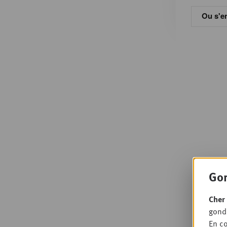
Ou s'en
Gon
Cher 
gondo
En co