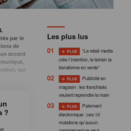
NL
Les plus lus
tés par le
tions de
+
“Le retail media
PLUS
 un accord
crée l’intention, le terrain la
ommuniqué,
transforme en vente”
ration, qui
+
.
Publicité en
PLUS
magasin : les franchisés
veulent reprendre la main
un
+
Paiement
PLUS
a ?
électronique : ces 10
mutations qu’aucun
et
commerçant ne peut