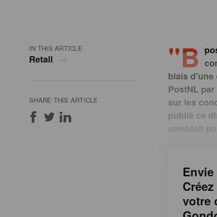
"b
IN THIS ARTICLE
po
Retail
co
biais d’une 
PostNL par 
SHARE THIS ARTICLE
sur les con
publié ce d
semblait po
Envie 
Créez
votre
Gondo