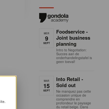
Foodservice -
MER
9
Joint business
planning
SEPT
Intro to Negotiation:
Succes aan de
onderhandelingstafel is
geen toeval!
Into Retail -
MAR
15
Sold out
SEPT
Ne manquez pas cette
occasion unique de
comprendre en
ite.
profondeur le paysage
du retail belge. Dans