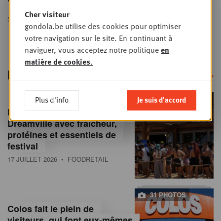
Cher visiteur
SHARE THIS ARTICLE
gondola.be utilise des cookies pour optimiser
votre navigation sur le site. En continuant à
naviguer, vous acceptez notre politique
en
matière de cookies
.
In the picture
More in the picture
36 PHOTOS
Plus d'info
Je suis d'accord
En images : Lidl débarque à
Dreamville avec fraîcheur,
protéines et essentiels de
festival
17 JUILLET 2026
• FOODRETAIL
31 PHOTOS
Colos fait le plein de
visiteurs, qui font eux-mêmes