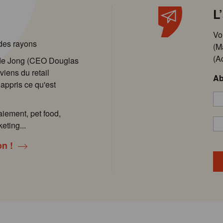
L
Vo
 des rayons
(M
(A
 de Jong (CEO Douglas
viens du retail
Ab
 appris ce qu'est
aiement, pet food,
eting...
on !