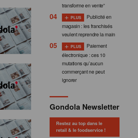
transforme en vente”
+
Publicité en
PLUS
magasin : les franchisés
veulent reprendre la main
+
Paiement
PLUS
électronique : ces 10
mutations qu’aucun
commerçant ne peut
ignorer
Gondola Newsletter
Restez au top dans le
retail & le foodservice !