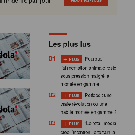
tir de 1€ par jour
Les plus lus
+
Pourquoi
PLUS
l'alimentation animale reste
sous pression malgré la
montée en gamme
+
Petfood : une
PLUS
vraie révolution ou une
habile montée en gamme ?
+
“Le retail media
PLUS
crée l’intention, le terrain la