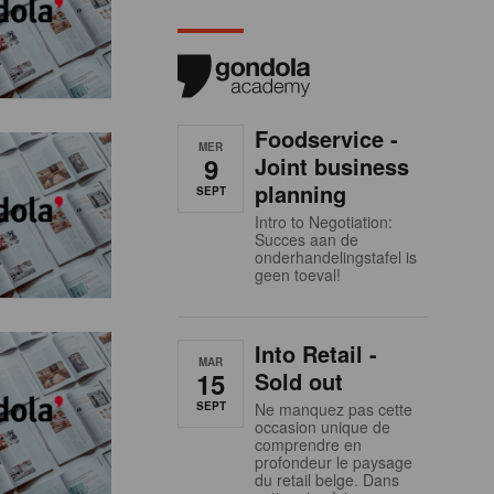
Foodservice -
MER
9
Joint business
planning
SEPT
Intro to Negotiation:
Succes aan de
onderhandelingstafel is
geen toeval!
Into Retail -
MAR
15
Sold out
SEPT
Ne manquez pas cette
occasion unique de
comprendre en
profondeur le paysage
du retail belge. Dans