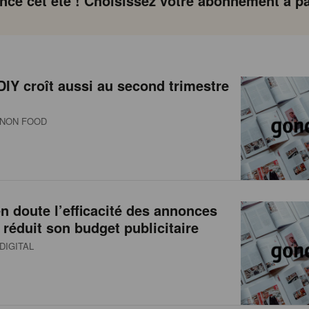
ce cet été ! Choisissez votre abonnement à par
DIY croît aussi au second trimestre
NON FOOD
 doute l’efficacité des annonces
t réduit son budget publicitaire
DIGITAL