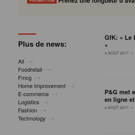
Prenez une longueur d’avan
PROMOTION
N
Gondola
Gondola
academy
society
e
GfK: « Le 
P
Previous
Page
Page
Page
Page
Current
Page
Page
Page
Page
Next
Plus de news:
»
a
page
page
page
g
4 AOÛT 2017
• 
w
i
All
n
Foodretail
s
a
Fmcg
t
Home Improvement
i
P&G met en
E-commerce
o
en ligne e
Logistics
n
4 AOÛT 2017
• 
Fashion
Technology