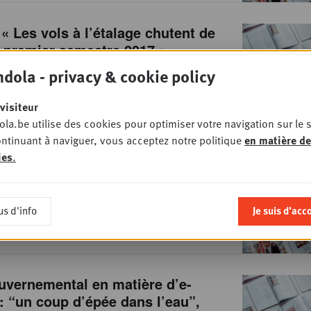
 « Les vols à l’étalage chutent de
 premier semestre 2017 »
FOODRETAIL
dola - privacy & cookie policy
visiteur
la.be utilise des cookies pour optimiser votre navigation sur le s
ntinuant à naviguer, vous acceptez notre politique
en matière de
 et ailleurs, Aldi mise sur le frais
ies
.
ours d’achat plus lisible
• FOODRETAIL
us d'info
Je suis d'acc
uvernemental en matière d’e-
 “un coup d’épée dans l’eau”,