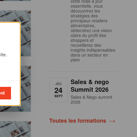
cette mise à jour
essentielle, vous
découvrirez les
stratégies des
principaux retailers
alimentaires,
obtiendrez une vision
claire du profil des
shoppers et
recueillerez des
insights indispensables
ite.
dans un secteur en
plein
Sales & nego
JEU
24
Summit 2026
ord
SEPT
Sales & Nego summit
2026
Toutes les formations