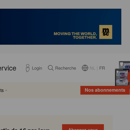
ervice
NL
|
FR
Login
Recherche
Nos abonnements
ts
Abonnez-vous