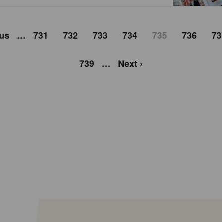
ous
…
731
732
733
734
735
736
73
739
…
Next ›