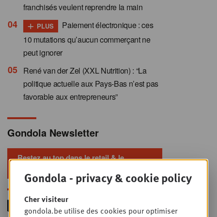
franchisés veulent reprendre la main
+
Paiement électronique : ces
PLUS
10 mutations qu’aucun commerçant ne
peut ignorer
René van der Zel (XXL Nutrition) : “La
politique actuelle aux Pays-Bas n’est pas
favorable aux entrepreneurs”
Gondola Newsletter
Restez au top dans le retail & le
foodservice !
Gondola - privacy & cookie policy
Cher visiteur
gondola.be utilise des cookies pour optimiser