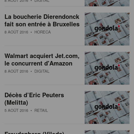
8 AOÛT 2016
• DIGITAL
s
n
a
La boucherie Dierendonck
t
fait son entrée à Bruxelles
i
8 AOÛT 2016
• HORECA
o
n
Walmart acquiert Jet.com,
le concurrent d'Amazon
8 AOÛT 2016
• DIGITAL
Décès d’Eric Peuters
(Melitta)
5 AOÛT 2016
• RETAIL
Freudenberg (Vileda)