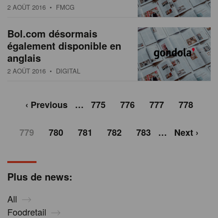
2 AOÛT 2016
• FMCG
Bol.com désormais
également disponible en
anglais
2 AOÛT 2016
• DIGITAL
‹ Previous
…
775
776
777
778
779
780
781
782
783
…
Next ›
Plus de news:
All
Foodretail