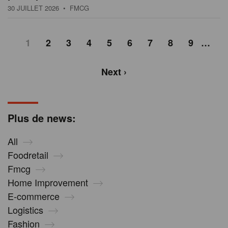
30 JUILLET 2026
• FMCG
1
2
3
4
5
6
7
8
9
…
Next ›
Plus de news:
All
Foodretail
Fmcg
Home Improvement
E-commerce
Logistics
Fashion