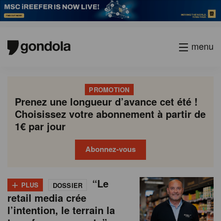
menu
PROMOTION
Prenez une longueur d’avance cet été !
Choisissez votre abonnement à partir de
1€ par jour
Abonnez-vous
N
Gondola
Gondola
+
P
“Le
Current
Page
Page
Page
Page
Page
Page
Page
Page
Next
academy
society
PLUS
DOSSIER
e
a
retail media crée
page
page
g
w
l’intention, le terrain la
i