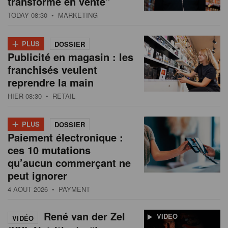
transforme en vente”
s
n
TODAY 08:30
• MARKETING
a
t
+
PLUS
DOSSIER
i
Publicité en magasin : les
o
franchisés veulent
n
reprendre la main
HIER 08:30
• RETAIL
+
PLUS
DOSSIER
Paiement électronique :
ces 10 mutations
qu’aucun commerçant ne
peut ignorer
4 AOÛT 2026
• PAYMENT
René van der Zel
VIDEO
VIDÉO