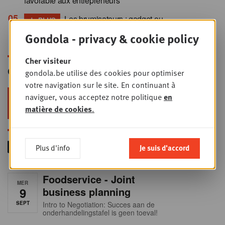
favorable aux entrepreneurs”
+
Les brumisateurs : gadget ou
PLUS
levier de rentabilité ?
Gondola - privacy & cookie policy
Cher visiteur
Gondola Newsletter
gondola.be utilise des cookies pour optimiser
votre navigation sur le site. En continuant à
naviguer, vous acceptez notre politique
en
Restez au top dans le retail & le
foodservice !
matière de cookies
.
Plus d'info
Je suis d'accord
Foodservice - Joint
MER
9
business planning
SEPT
Intro to Negotiation: Succes aan de
onderhandelingstafel is geen toeval!