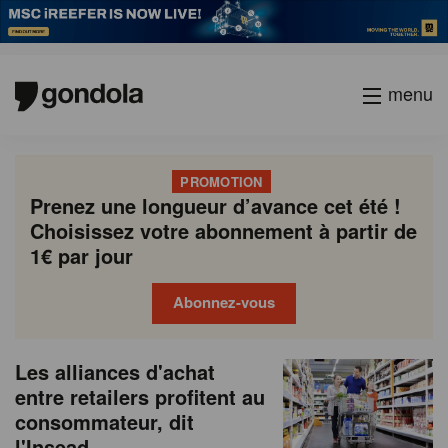
menu
PROMOTION
Prenez une longueur d’avance cet été !
Choisissez votre abonnement à partir de
1€ par jour
Abonnez-vous
N
Gondola
Gondola
Les alliances d'achat
P
Previous
Page
Page
Page
Page
Current
Page
Page
Page
Page
Next
academy
society
e
entre retailers profitent au
a
page
page
page
consommateur, dit
g
w
l'Insead
i