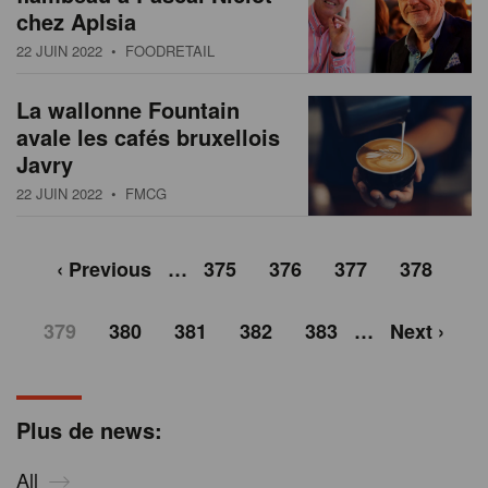
chez Aplsia
22 JUIN 2022
• FOODRETAIL
La wallonne Fountain
avale les cafés bruxellois
Javry
22 JUIN 2022
• FMCG
‹ Previous
…
375
376
377
378
379
380
381
382
383
…
Next ›
Plus de news:
All