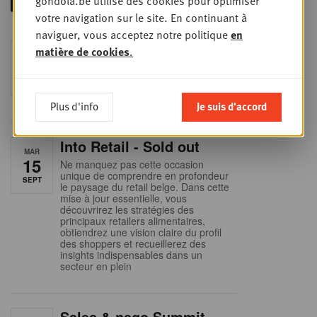
gondola.be utilise des cookies pour optimiser
votre navigation sur le site. En continuant à
naviguer, vous acceptez notre politique
en
Foodservice - Joint
matière de cookies
.
MER
9
business planning
SEPT
Intro to Negotiation: Succes aan de
onderhandelingstafel is geen toeval!
Plus d'info
Je suis d'accord
Into Retail - Sold out
MAR
15
Ne manquez pas cette occasion
unique de comprendre en profondeur
SEPT
le paysage du retail belge. Dans cette
mise à jour essentielle, vous
découvrirez les stratégies des
principaux retailers alimentaires,
obtiendrez une vision claire du profil
des shoppers et recueillerez des
insights indispensables dans un
secteur en plein
Sales & nego Summit