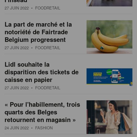
s
n
27 JUIN 2022
• FOODRETAIL
a
t
La part de marché et la
i
notoriété de Fairtrade
o
Belgium progressent
n
27 JUIN 2022
• FOODRETAIL
Lidl souhaite la
disparition des tickets de
caisse en papier
27 JUIN 2022
• FOODRETAIL
« Pour l'habillement, trois
quarts des Belges
retournent en magasin »
24 JUIN 2022
• FASHION