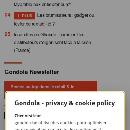
favorable aux entrepreneurs”
+
Les brumisateurs : gadget ou
PLUS
levier de rentabilité ?
Incendies en Gironde : comment les
distributeurs s'organisent face à la crise
(France)
Gondola Newsletter
Restez au top dans le retail & le
foodservice !
Gondola - privacy & cookie policy
Cher visiteur
gondola.be utilise des cookies pour optimiser
votre navigation sur le site. En continuant à