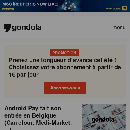
menu
PROMOTION
Prenez une longueur d’avance cet été !
Choisissez votre abonnement à partir de
1€ par jour
Abonnez-vous
N
Gondola
Gondola
Android Pay fait son
P
Previous
Page
Page
Page
Page
Current
Page
Page
Page
Page
Next
academy
society
e
entrée en Belgique
a
page
page
page
(Carrefour, Medi-Market,
g
w
...)
i