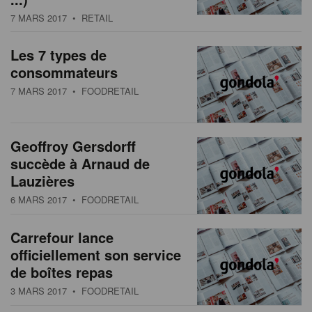
s
n
7 MARS 2017
• RETAIL
a
t
Les 7 types de
i
consommateurs
o
7 MARS 2017
• FOODRETAIL
n
Geoffroy Gersdorff
succède à Arnaud de
Lauzières
6 MARS 2017
• FOODRETAIL
Carrefour lance
officiellement son service
de boîtes repas
3 MARS 2017
• FOODRETAIL