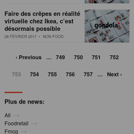
Faire des crêpes en réalité
virtuelle chez Ikea, c’est
désormais possible
28 FÉVRIER 2017
• NON FOOD
‹ Previous
…
749
750
751
752
753
754
755
756
757
…
Next ›
Plus de news:
All
Foodretail
Fmcg