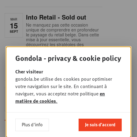
Into Retail - Sold out
MAR
15
Ne manquez pas cette occasion
unique de comprendre en profondeur
SEPT
le paysage du retail belge. Dans cette
mise à jour essentielle, vous
découvrirez les stratégies des
principaux retailers alimentaires,
obtiendrez une vision claire du profil
Gondola - privacy & cookie policy
des shoppers et recueillerez des
insights indispensables dans un
secteur en plein
Cher visiteur
gondola.be utilise des cookies pour optimiser
votre navigation sur le site. En continuant à
Sales & nego Summit
naviguer, vous acceptez notre politique
en
JEU
24
2026
matière de cookies
.
SEPT
Sales & Nego summit 2026
Toutes les formations
Plus d'info
Je suis d'accord