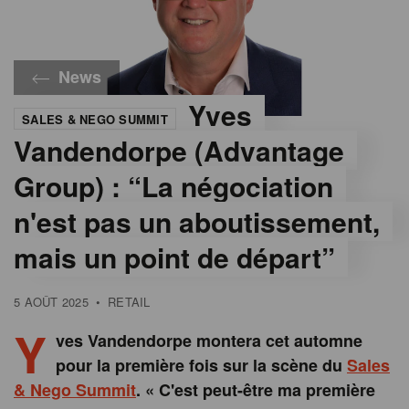
News
Yves
SALES & NEGO SUMMIT
©
Yves
Vandendorpe (Advantage
Vandendorpe
Group) : “La négociation
n'est pas un aboutissement,
mais un point de départ”
5 AOÛT 2025
•
RETAIL
Y
ves Vandendorpe montera cet automne
pour la première fois sur la scène du
Sales
& Nego Summit
. « C'est peut-être ma première