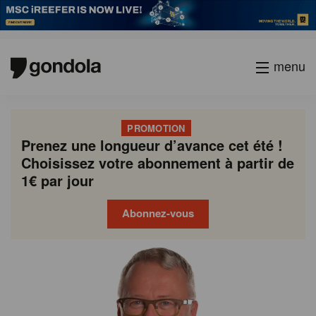
menu
PROMOTION
Prenez une longueur d’avance cet été !
Choisissez votre abonnement à partir de
1€ par jour
Abonnez-vous
Gondola
Gondola
academy
society