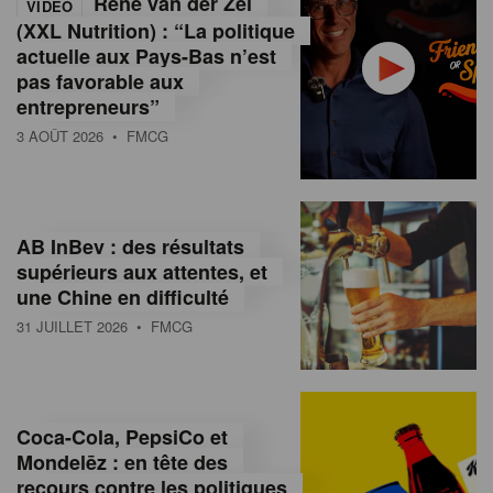
René van der Zel
VIDÉO
(XXL Nutrition) : “La politique
actuelle aux Pays-Bas n’est
pas favorable aux
entrepreneurs”
3 AOÛT 2026
• FMCG
AB InBev : des résultats
supérieurs aux attentes, et
une Chine en difficulté
31 JUILLET 2026
• FMCG
Coca-Cola, PepsiCo et
Mondelēz : en tête des
recours contre les politiques