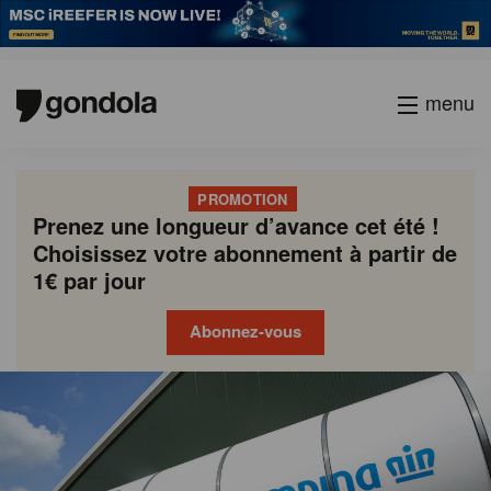
menu
PROMOTION
Prenez une longueur d’avance cet été !
Choisissez votre abonnement à partir de
1€ par jour
Abonnez-vous
Gondola
Gondola
academy
society