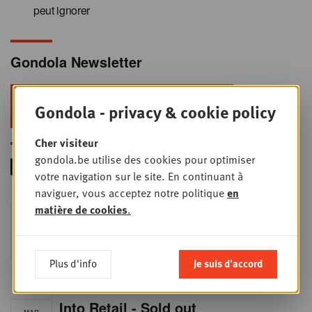
peut ignorer
Gondola Newsletter
Restez au top dans le retail & le
Gondola - privacy & cookie policy
foodservice !
Cher visiteur
gondola.be utilise des cookies pour optimiser
votre navigation sur le site. En continuant à
naviguer, vous acceptez notre politique
en
matière de cookies
Foodservice - Joint
.
MER
9
business planning
SEPT
Intro to Negotiation: Succes aan de
onderhandelingstafel is geen toeval!
Plus d'info
Je suis d'accord
Into Retail - Sold out