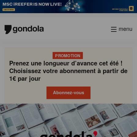
menu
PROMOTION
Prenez une longueur d’avance cet été !
Choisissez votre abonnement à partir de
1€ par jour
Abonnez-vous
Gondola
Gondola
academy
society