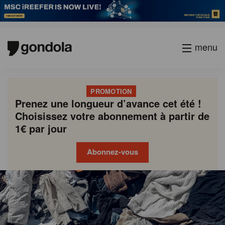
menu
PROMOTION
Prenez une longueur d’avance cet été !
Choisissez votre abonnement à partir de
1€ par jour
Abonnez-vous
Gondola
Gondola
academy
society