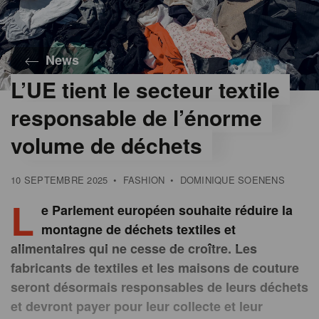
News
L’UE tient le secteur textile
©
iStock
responsable de l’énorme
volume de déchets
10 SEPTEMBRE 2025
•
FASHION
•
DOMINIQUE SOENENS
L
e Parlement européen souhaite réduire la
montagne de déchets textiles et
alimentaires qui ne cesse de croître. Les
fabricants de textiles et les maisons de couture
seront désormais responsables de leurs déchets
et devront payer pour leur collecte et leur