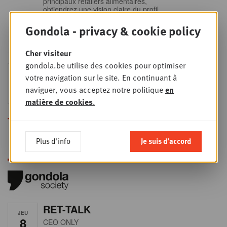
principaux retailers alimentaires,
obtiendrez une vision claire du profil
des shoppers et recueillerez des
insights indispensables dans un
Gondola - privacy & cookie policy
secteur en plein
Cher visiteur
gondola.be utilise des cookies pour optimiser
Sales & nego Summit
JEU
votre navigation sur le site. En continuant à
24
2026
naviguer, vous acceptez notre politique
en
SEPT
Sales & Nego summit 2026
matière de cookies
.
Toutes les formations
Plus d'info
Je suis d'accord
RET-TALK
JEU
8
CEO ONLY