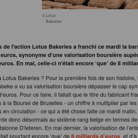
©
Lotus
Bakeries
s de l'action Lotus Bakeries a franchi ce mardi la bar
 euros, synonyme d’une valorisation boursière supér
euros. En mai, celle-ci n'était encore ‘que’ de 8 milli
 Lotus Bakeries ? Pour la première fois de son histoire, l
eke a vu sa valorisation boursière dépasser le cap sy
d’euros. Pour ce faire, il fallait que le titre du fabricant fr
 à la Bourse de Bruxelles - un chiffre à multiplier par le
 en circulation - ce qui a été chose faite ce mardi matin.
nte donc désormais au sixième rang belge en termes de 
talonne D'Ieteren. En mai dernier, la valorisation de l’ent
tait pourtant encore ‘que’ de
, et d’
8 milliards d’euros