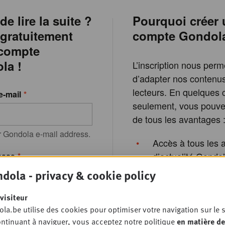
de lire la suite ?
Pourquoi créer 
 gratuitement
compte Gondol
 compte
la !
L’inscription nous perm
d’adapter nos contenu
lecteurs. En quelques c
e-mail
seulement, vous pouvez
de tous les avantages 
r Gondola e-mail address.
Accès à tous les a
d’actualité Gondo
asse
dola - privacy & cookie policy
Lire jusqu’à 3 arti
gratuits par mois
 mot de passe qui
visiteur
Recevoir la newsl
e votre adresse e-mail
la.be utilise des cookies pour optimiser votre navigation sur le s
exclusive de Gon
ntinuant à naviguer, vous acceptez notre politique
en matière de