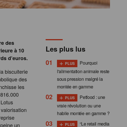
re des
Les plus lus
ieure à 10
ards d’euros.
+
Pourquoi
PLUS
a biscuiterie
l'alimentation animale reste
mbolique des
sous pression malgré la
anchisse les
montée en gamme
s 816.000
+
Petfood : une
PLUS
 Lotus
vraie révolution ou une
valorisation
habile montée en gamme ?
reprise
+
“Le retail media
à peine un
PLUS