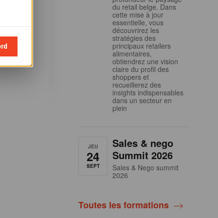
du retail belge. Dans
 inscrire
cette mise à jour
essentielle, vous
découvrirez les
stratégies des
 et aux
ord
principaux retailers
ondola
alimentaires,
obtiendrez une vision
claire du profil des
shoppers et
recueillerez des
insights indispensables
dans un secteur en
plein
Sales & nego
JEU
24
Summit 2026
SEPT
Sales & Nego summit
2026
Toutes les formations