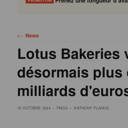
Prenez une longueur d’avan
PROMOTION
Gondola
Gondola
academy
society
News
Lotus Bakeries 
désormais plus 
milliards d'euro
15 OCTOBRE 2024
•
FMCG
•
ANTHONY PLANUS