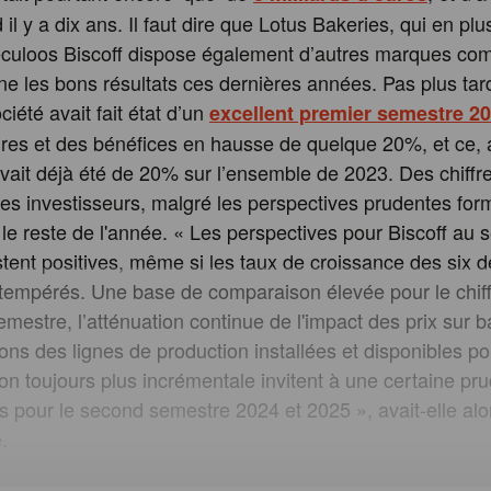
ard il y a dix ans. Il faut dire que Lotus Bakeries, qui en pl
éculoos Biscoff dispose également d’autres marques c
ne les bons résultats ces dernières années. Pas plus tar
ociété avait fait état d’un
excellent premier semestre 2
faires et des bénéfices en hausse de quelque 20%, et ce, 
vait déjà été de 20% sur l’ensemble de 2023. Des chiffre
les investisseurs, malgré les perspectives prudentes for
 le reste de l'année. « Les perspectives pour Biscoff au
tent positives, même si les taux de croissance des six d
 tempérés. Une base de comparaison élevée pour le chiffr
mestre, l’atténuation continue de l'impact des prix sur 
tions des lignes de production installées et disponibles p
on toujours plus incrémentale invitent à une certaine p
ns pour le second semestre 2024 et 2025 », avait-elle alo
.