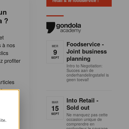
retail & le foodservice !
un
a ?
et
Foodservice -
s à nos
MER
9
Joint business
lics
planning
SEPT
 profiter
Intro to Negotiation:
:
Succes aan de
onderhandelingstafel is
geen toeval!
rticles
la
Into Retail -
cles Plus
MAR
15
Sold out
SEPT
Ne manquez pas cette
etter
occasion unique de
ite.
comprendre en
dola
profondeur le paysage