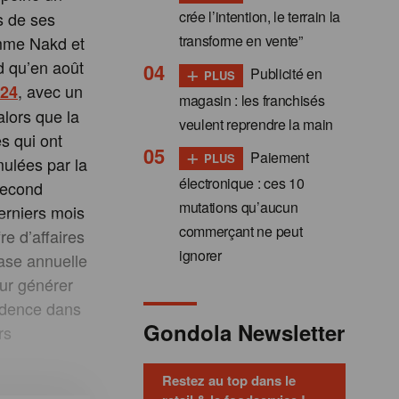
crée l’intention, le terrain la
us de ses
transforme en vente”
omme Nakd et
d qu’en août
+
Publicité en
PLUS
, avec un
024
magasin : les franchisés
alors que la
veulent reprendre la main
s qui ont
+
Paiement
PLUS
mulées par la
électronique : ces 10
 second
mutations qu’aucun
erniers mois
commerçant ne peut
e d’affaires
ignorer
base annuelle
our générer
rudence dans
Gondola Newsletter
rs
Restez au top dans le