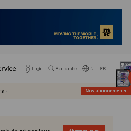
ervice
NL
|
FR
Login
Recherche
Nos abonnements
ts
Abonnez-vous