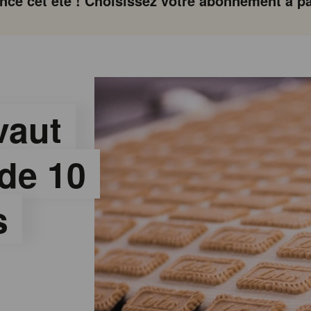
ce cet été ! Choisissez votre abonnement à par
vaut
de 10
s