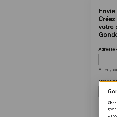
Envie 
Créez
votre
Gondo
Adresse 
Enter you
Mot de p
Gon
Entrez le
Cher 
accompagn
gondo
En co