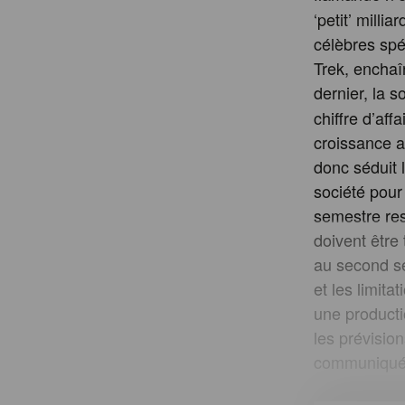
‘petit’ milli
célèbres sp
Trek, enchaî
dernier, la s
chiffre d’af
croissance a
donc séduit 
société pour
semestre res
doivent être
au second se
et les limita
une producti
les prévisio
communiqué