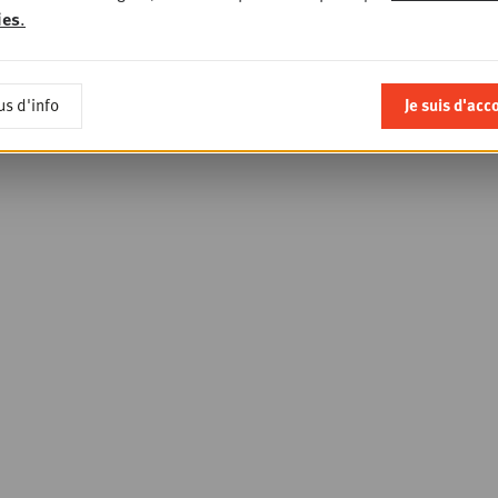
ies
.
us d'info
Je suis d'acc