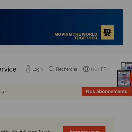
ervice
NL
|
FR
Login
Recherche
Nos abonnements
ts
Abonnez-vous