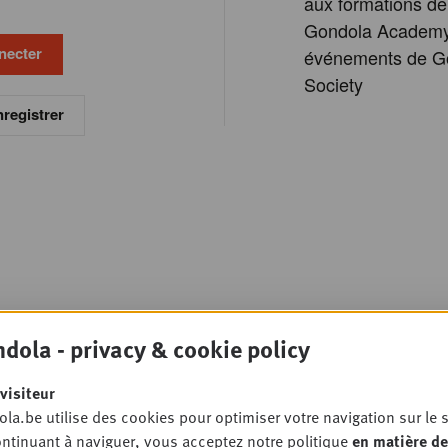
aux formations de
Gondola Academy
événements de G
Society
registrer
dola - privacy & cookie policy
visiteur
la.be utilise des cookies pour optimiser votre navigation sur le s
ntinuant à naviguer, vous acceptez notre politique
en matière de