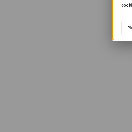
cook
Pl