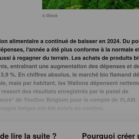
©
iStock
tion alimentaire a continué de baisser en 2024. Du po
épenses, l'année a été plus conforme à la normale et
éussi à regagner du terrain. Les achats de produits bi
nts, entraînant une augmentation des dépenses et de
à 3,9 %. En chiffres absolus, le marché bio flamand d
nie, mais par habitant, les Wallons dépensent nettem
 ressort des résultats enregistrés par le panel de
urs* de YouGov Belgium pour le compte de VLAM. 
nages belges ont été suivis en continu.
de lire la suite ?
Pourquoi créer 