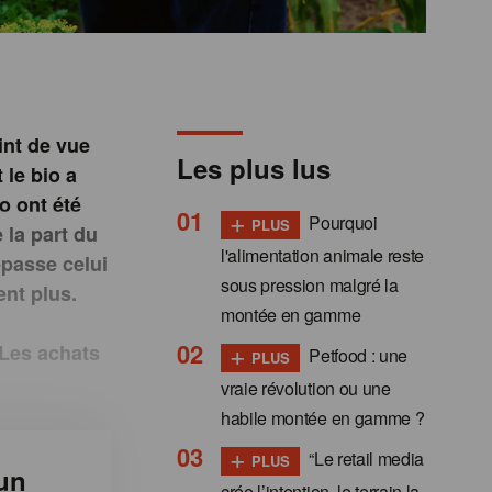
int de vue
Les plus lus
 le bio a
o ont été
+
Pourquoi
PLUS
 la part du
l'alimentation animale reste
épasse celui
sous pression malgré la
ent plus.
montée en gamme
+
Les achats
Petfood : une
PLUS
vraie révolution ou une
habile montée en gamme ?
+
“Le retail media
PLUS
un
crée l’intention, le terrain la