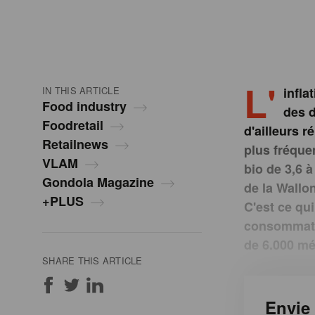
L'
IN THIS ARTICLE
infla
Food industry
des d
Foodretail
d'ailleurs r
Retailnews
plus fréque
VLAM
bio de 3,6 
Gondola Magazine
de la Wallo
+PLUS
C'est ce qui
consommate
de 6.000 mé
SHARE THIS ARTICLE
Envie 