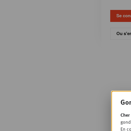
Ou s'en
Gon
Cher 
gondo
En co