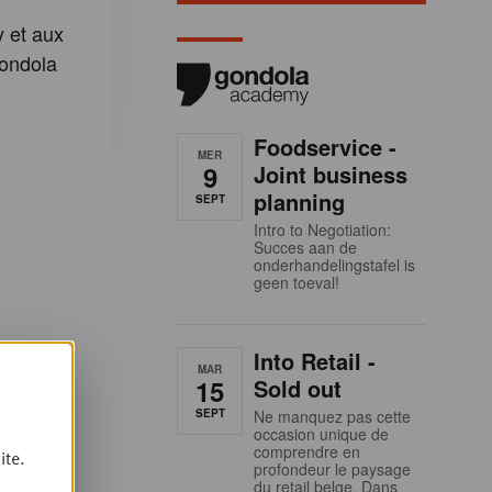
 et aux
ondola
Foodservice -
MER
9
Joint business
planning
SEPT
Intro to Negotiation:
Succes aan de
onderhandelingstafel is
geen toeval!
Into Retail -
MAR
15
Sold out
SEPT
Ne manquez pas cette
occasion unique de
comprendre en
ite.
profondeur le paysage
du retail belge. Dans