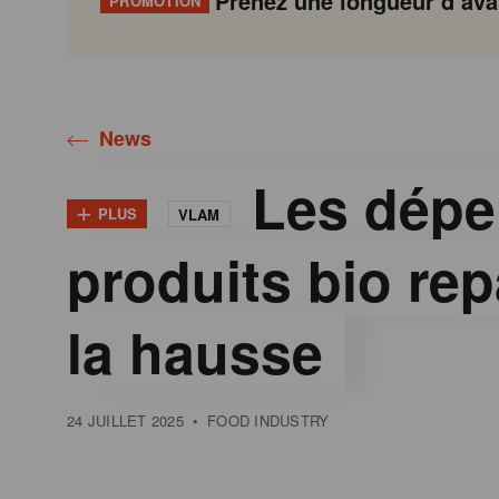
Prenez une longueur d’avan
PROMOTION
Gondola
Gondola
academy
society
News
Les dépe
+
PLUS
VLAM
produits bio rep
la hausse
24 JUILLET 2025
•
FOOD INDUSTRY