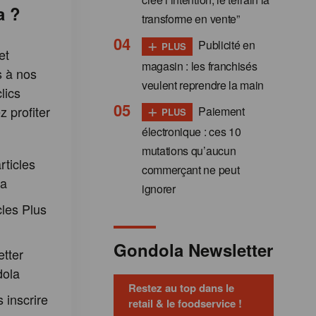
a ?
transforme en vente”
+
Publicité en
PLUS
et
magasin : les franchisés
s à nos
veulent reprendre la main
lics
+
 profiter
Paiement
PLUS
:
électronique : ces 10
mutations qu’aucun
rticles
commerçant ne peut
la
ignorer
cles Plus
Gondola Newsletter
etter
dola
Restez au top dans le
 inscrire
retail & le foodservice !