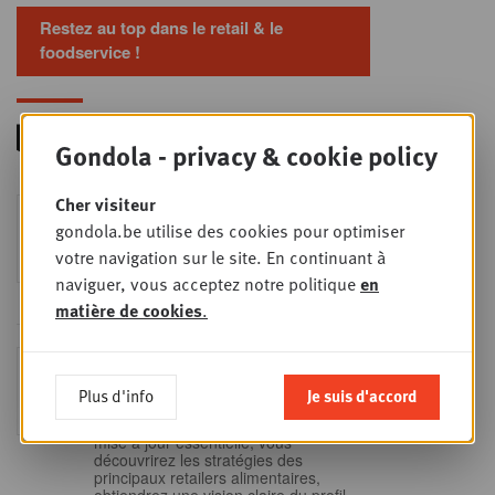
Restez au top dans le retail & le
foodservice !
Gondola - privacy & cookie policy
Cher visiteur
Foodservice - Joint
MER
gondola.be utilise des cookies pour optimiser
9
business planning
votre navigation sur le site. En continuant à
SEPT
Intro to Negotiation: Succes aan de
naviguer, vous acceptez notre politique
en
onderhandelingstafel is geen toeval!
matière de cookies
.
Into Retail - Sold out
MAR
15
Ne manquez pas cette occasion
Plus d'info
Je suis d'accord
unique de comprendre en profondeur
SEPT
le paysage du retail belge. Dans cette
mise à jour essentielle, vous
découvrirez les stratégies des
principaux retailers alimentaires,
obtiendrez une vision claire du profil