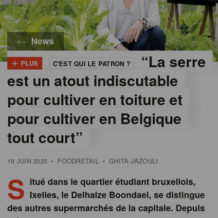
News
“La serre
+
PLUS
C'EST QUI LE PATRON ?
©
Catherine
est un atout indiscutable
Linkens
pour cultiver en toiture et
pour cultiver en Belgique
tout court”
19 JUIN 2025
•
FOODRETAIL
•
GHITA JAZOULI
S
itué dans le quartier étudiant bruxellois,
Ixelles, le Delhaize Boondael, se distingue
des autres supermarchés de la capitale. Depuis