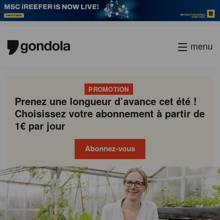
menu
PROMOTION
Prenez une longueur d’avance cet été !
Choisissez votre abonnement à partir de
1€ par jour
Abonnez-vous
Gondola
Gondola
academy
society