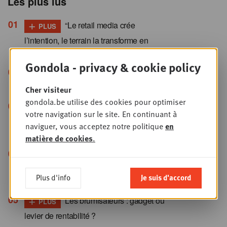
Les plus lus
+
“Le retail media crée
PLUS
l’intention, le terrain la transforme en
vente”
Gondola - privacy & cookie policy
+
Publicité en magasin : les
PLUS
franchisés veulent reprendre la main
Cher visiteur
gondola.be utilise des cookies pour optimiser
+
Paiement électronique : ces
PLUS
votre navigation sur le site. En continuant à
10 mutations qu’aucun commerçant ne
naviguer, vous acceptez notre politique
en
peut ignorer
matière de cookies
.
René van der Zel (XXL Nutrition) : “La
politique actuelle aux Pays-Bas n’est pas
Plus d'info
Je suis d'accord
favorable aux entrepreneurs”
+
Les brumisateurs : gadget ou
PLUS
levier de rentabilité ?