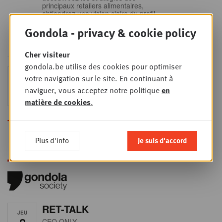
principaux retailers alimentaires,
obtiendrez une vision claire du profil
des shoppers et recueillerez des
Gondola - privacy & cookie policy
insights indispensables dans un
secteur en plein
Cher visiteur
gondola.be utilise des cookies pour optimiser
Sales & nego Summit
votre navigation sur le site. En continuant à
JEU
24
2026
naviguer, vous acceptez notre politique
en
SEPT
Sales & Nego summit 2026
matière de cookies
.
Toutes les formations
Plus d'info
Je suis d'accord
RET-TALK
JEU
CEO ONLY