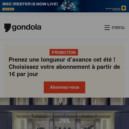
menu
PROMOTION
Prenez une longueur d’avance cet été !
Choisissez votre abonnement à partir de
1€ par jour
Abonnez-vous
Gondola
Gondola
academy
society