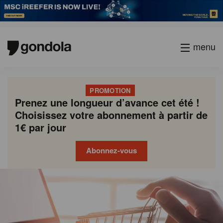
menu
PROMOTION
Prenez une longueur d’avance cet été !
Choisissez votre abonnement à partir de
1€ par jour
Abonnez-vous
Gondola
Gondola
academy
society