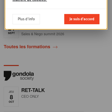
secteur en plein
Plus d'info
Je suis d'accord
Sales & nego Summit
JEU
24
2026
SEPT
Sales & Nego summit 2026
Toutes les formations
RET-TALK
JEU
8
CEO ONLY
OCT