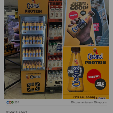
©
MarieClaeys