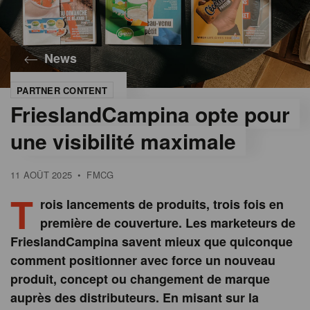
News
PARTNER CONTENT
©
Gondola
FrieslandCampina opte pour
une visibilité maximale
11 AOÛT 2025
•
FMCG
T
rois lancements de produits, trois fois en
première de couverture. Les marketeurs de
FrieslandCampina savent mieux que quiconque
comment positionner avec force un nouveau
produit, concept ou changement de marque
auprès des distributeurs. En misant sur la