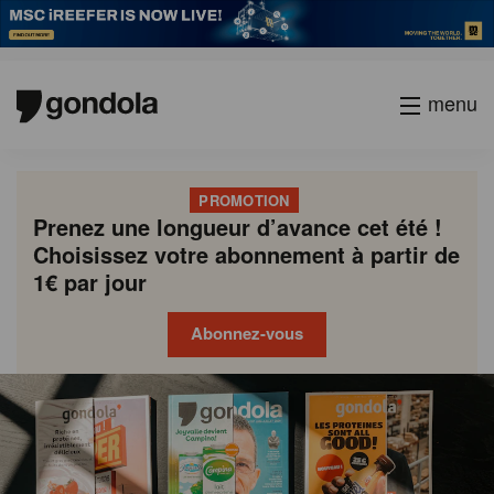
menu
PROMOTION
Prenez une longueur d’avance cet été !
Choisissez votre abonnement à partir de
1€ par jour
Abonnez-vous
Gondola
Gondola
academy
society