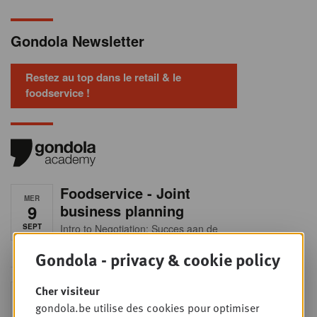
Gondola Newsletter
Restez au top dans le retail & le
foodservice !
Foodservice - Joint
MER
9
business planning
SEPT
Intro to Negotiation: Succes aan de
onderhandelingstafel is geen toeval!
Gondola - privacy & cookie policy
Into Retail - Sold out
Cher visiteur
MAR
15
gondola.be utilise des cookies pour optimiser
Ne manquez pas cette occasion