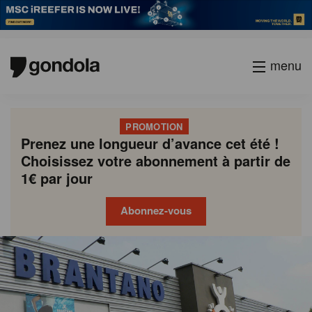
menu
PROMOTION
Prenez une longueur d’avance cet été !
Choisissez votre abonnement à partir de
1€ par jour
Abonnez-vous
Gondola
Gondola
academy
society