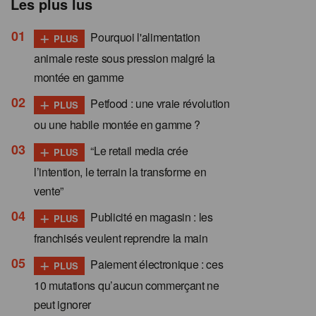
Les plus lus
+
Pourquoi l'alimentation
PLUS
animale reste sous pression malgré la
montée en gamme
+
Petfood : une vraie révolution
PLUS
ou une habile montée en gamme ?
+
“Le retail media crée
PLUS
l’intention, le terrain la transforme en
vente”
+
Publicité en magasin : les
PLUS
franchisés veulent reprendre la main
+
Paiement électronique : ces
PLUS
10 mutations qu’aucun commerçant ne
peut ignorer