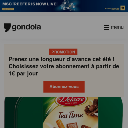
menu
PROMOTION
Prenez une longueur d’avance cet été !
Choisissez votre abonnement à partir de
1€ par jour
Abonnez-vous
Gondola
Gondola
academy
society