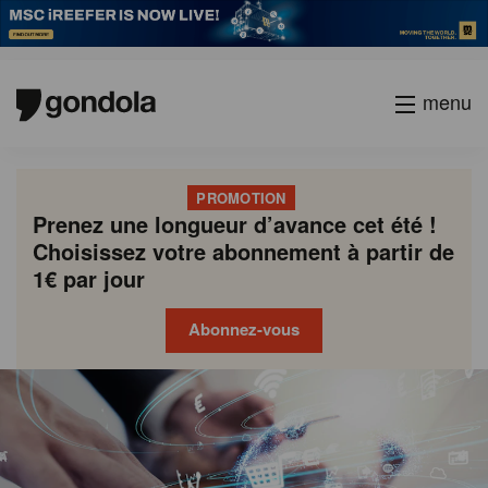
menu
PROMOTION
Prenez une longueur d’avance cet été !
Choisissez votre abonnement à partir de
1€ par jour
Abonnez-vous
Gondola
Gondola
academy
society