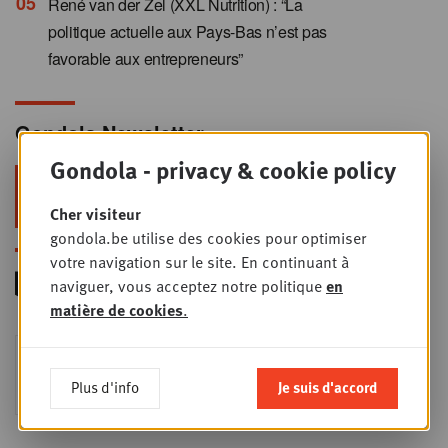
René van der Zel (XXL Nutrition) : “La
politique actuelle aux Pays-Bas n’est pas
favorable aux entrepreneurs”
Gondola Newsletter
Gondola - privacy & cookie policy
Restez au top dans le retail & le
foodservice !
Cher visiteur
gondola.be utilise des cookies pour optimiser
votre navigation sur le site. En continuant à
naviguer, vous acceptez notre politique
en
matière de cookies
.
Foodservice - Joint
MER
9
business planning
Plus d'info
Je suis d'accord
SEPT
Intro to Negotiation: Succes aan de
onderhandelingstafel is geen toeval!