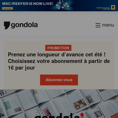
menu
PROMOTION
Prenez une longueur d’avance cet été !
Choisissez votre abonnement à partir de
1€ par jour
Abonnez-vous
Gondola
Gondola
academy
society