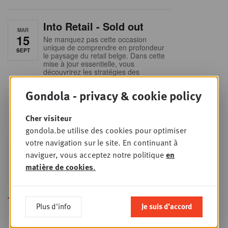
Into Retail - Sold out
MAR
15
Ne manquez pas cette occasion
unique de comprendre en profondeur
SEPT
le paysage du retail belge. Dans cette
mise à jour essentielle, vous
découvrirez les stratégies des
principaux retailers alimentaires,
obtiendrez une vision claire du profil
Gondola - privacy & cookie policy
des shoppers et recueillerez des
insights indispensables dans un
secteur en plein
Cher visiteur
gondola.be utilise des cookies pour optimiser
votre navigation sur le site. En continuant à
Sales & nego Summit
naviguer, vous acceptez notre politique
en
JEU
24
2026
matière de cookies
.
SEPT
Sales & Nego summit 2026
Toutes les formations
Plus d'info
Je suis d'accord