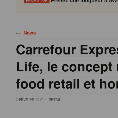
Prenez une longueur d’avan
PROMOTION
Gondola
Gondola
academy
society
News
Carrefour Expr
Life, le concept
food retail et h
3 FÉVRIER 2017
•
RETAIL