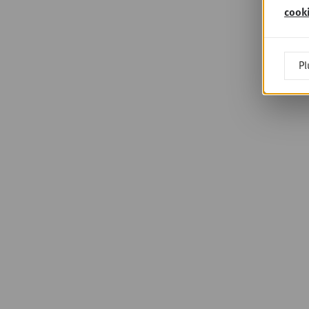
cook
Pl