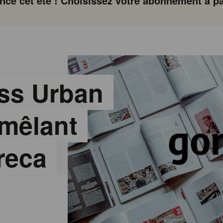
ce cet été ! Choisissez votre abonnement à par
ess Urban
 mêlant
oreca