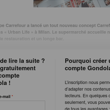
pe Carrefour a lancé un tout nouveau concept Carre
s « Urban Life » à Milan. Le supermarché accueille
e restauration et un longe bar.
de lire la suite ?
Pourquoi créer 
 gratuitement
compte Gondol
 compte
la !
L’inscription nous perm
d’adapter nos contenu
lecteurs. En quelques c
e-mail
seulement, vous pouvez
de tous les avantages 