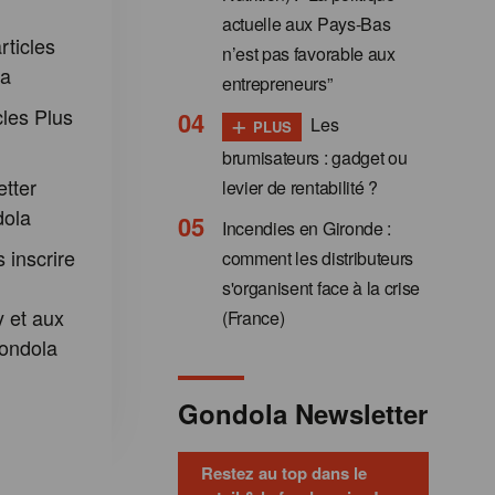
actuelle aux Pays-Bas
rticles
n’est pas favorable aux
la
entrepreneurs”
cles Plus
+
Les
PLUS
brumisateurs : gadget ou
etter
levier de rentabilité ?
dola
Incendies en Gironde :
 inscrire
comment les distributeurs
s'organisent face à la crise
 et aux
(France)
ondola
Gondola Newsletter
Restez au top dans le