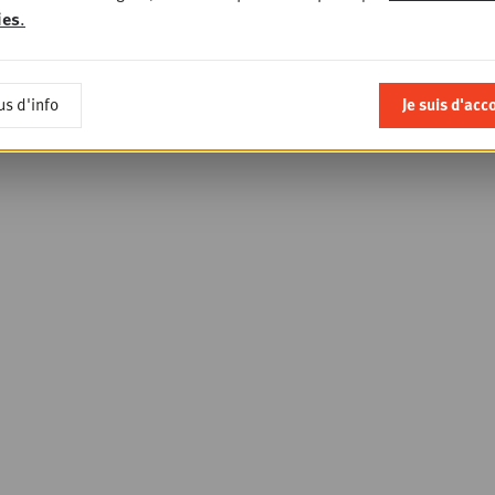
ies
.
us d'info
Je suis d'acc