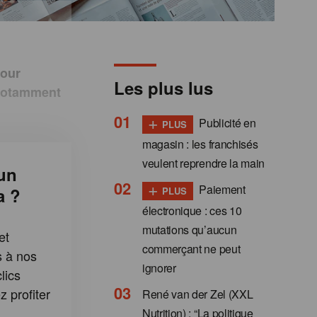
four
Les plus lus
 notamment
+
Publicité en
PLUS
magasin : les franchisés
veulent reprendre la main
un
+
Paiement
a ?
PLUS
électronique : ces 10
mutations qu’aucun
et
commerçant ne peut
s à nos
ignorer
lics
 profiter
René van der Zel (XXL
:
Nutrition) : “La politique