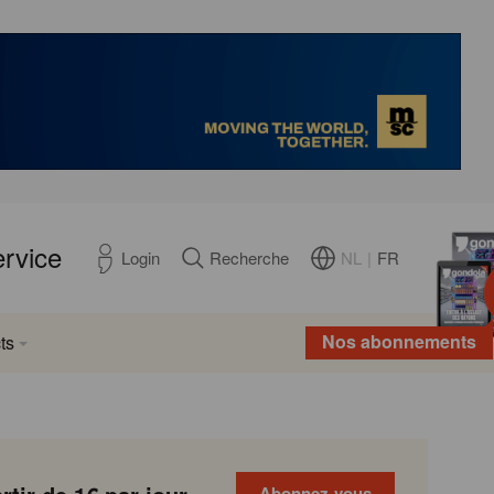
ervice
NL
|
FR
Login
Recherche
Nos abonnements
ts
Abonnez-vous