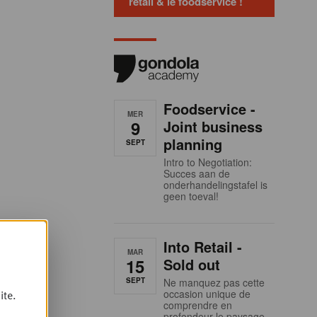
retail & le foodservice !
Foodservice -
MER
9
Joint business
planning
SEPT
Intro to Negotiation:
Succes aan de
onderhandelingstafel is
geen toeval!
Into Retail -
MAR
15
Sold out
SEPT
Ne manquez pas cette
occasion unique de
ite.
comprendre en
profondeur le paysage