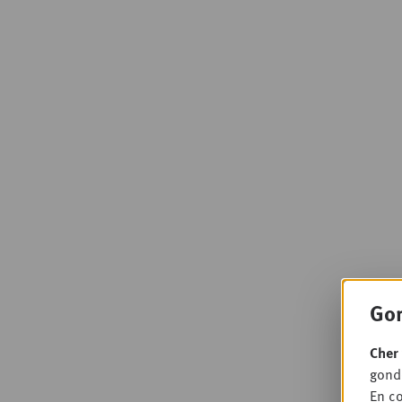
Gon
Cher 
gondo
En co