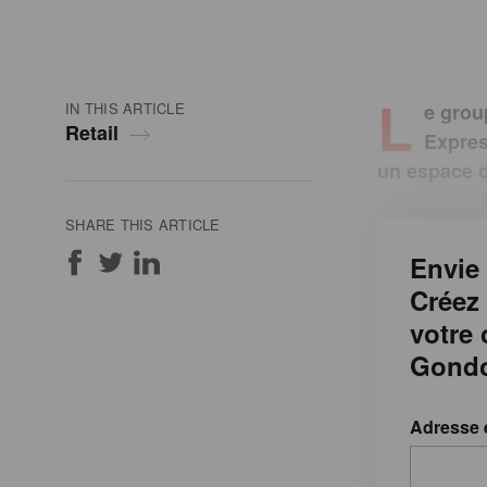
L
IN THIS ARTICLE
e grou
Retail
Expres
un espace d
SHARE THIS ARTICLE
Envie 
Créez
votre
Gondo
Adresse 