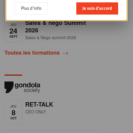
secteur en plein
Plus d'info
Je suis d'accord
Sales & nego Summit
JEU
24
2026
SEPT
Sales & Nego summit 2026
Toutes les formations
RET-TALK
JEU
8
CEO ONLY
OCT