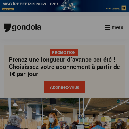
menu
PROMOTION
Prenez une longueur d’avance cet été !
Choisissez votre abonnement à partir de
1€ par jour
Abonnez-vous
Gondola
Gondola
academy
society