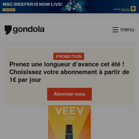
menu
PROMOTION
Prenez une longueur d’avance cet été !
Choisissez votre abonnement à partir de
1€ par jour
Abonnez-vous
Gondola
Gondola
academy
society