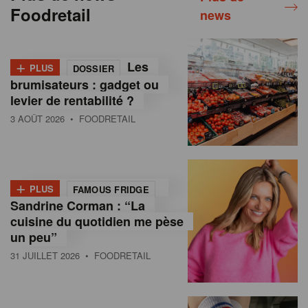
Foodretail
news
+
Les
PLUS
DOSSIER
brumisateurs : gadget ou
levier de rentabilité ?
3 AOÛT 2026
• FOODRETAIL
+
PLUS
FAMOUS FRIDGE
Sandrine Corman : “La
cuisine du quotidien me pèse
un peu”
31 JUILLET 2026
• FOODRETAIL