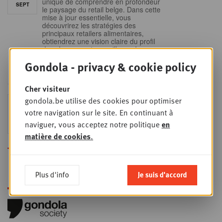
unique de comprendre en profondeur
SEPT
le paysage du retail belge. Dans cette
mise à jour essentielle, vous
découvrirez les stratégies des
principaux retailers alimentaires,
obtiendrez une vision claire du profil
des shoppers et recueillerez des
insights indispensables dans un
Gondola - privacy & cookie policy
secteur en plein
Cher visiteur
Sales & nego Summit
gondola.be utilise des cookies pour optimiser
JEU
24
2026
votre navigation sur le site. En continuant à
naviguer, vous acceptez notre politique
en
SEPT
Sales & Nego summit 2026
matière de cookies
.
Toutes les formations
Plus d'info
Je suis d'accord