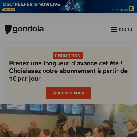
menu
PROMOTION
Prenez une longueur d’avance cet été !
Choisissez votre abonnement à partir de
1€ par jour
Abonnez-vous
Gondola
Gondola
academy
society