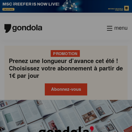
menu
PROMOTION
Prenez une longueur d’avance cet été !
Choisissez votre abonnement à partir de
1€ par jour
Abonnez-vous
Gondola
Gondola
academy
society