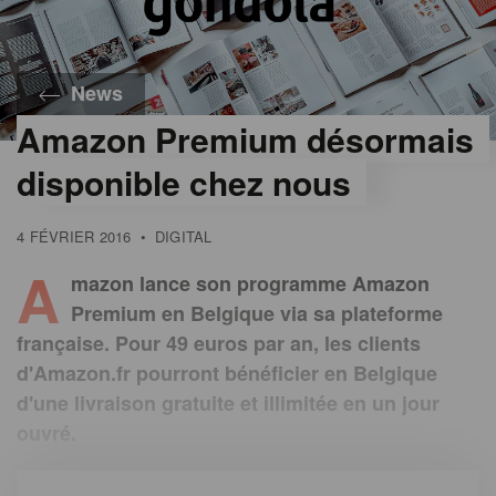
News
Amazon Premium désormais
disponible chez nous
4 FÉVRIER 2016
•
DIGITAL
A
mazon lance son programme Amazon
Premium en Belgique via sa plateforme
française. Pour 49 euros par an, les clients
d'Amazon.fr pourront bénéficier en Belgique
d'une livraison gratuite et illimitée en un jour
ouvré.