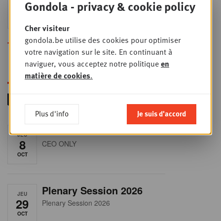
Gondola - privacy & cookie policy
24
2026
SEPT
Sales & Nego summit 2026
Cher visiteur
gondola.be utilise des cookies pour optimiser
Toutes les formations
votre navigation sur le site. En continuant à
naviguer, vous acceptez notre politique
en
matière de cookies
.
Plus d'info
Je suis d'accord
RET-TALK
JEU
8
CEO ONLY
OCT
Plenary Session 2026
JEU
29
Plenary Session 2026
OCT