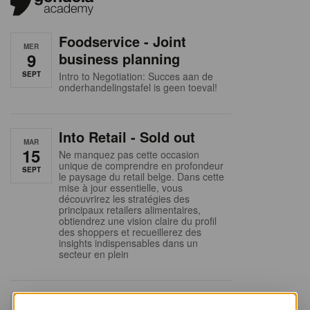
Foodservice - Joint
MER
9
business planning
SEPT
Intro to Negotiation: Succes aan de
onderhandelingstafel is geen toeval!
Into Retail - Sold out
MAR
15
Ne manquez pas cette occasion
unique de comprendre en profondeur
SEPT
le paysage du retail belge. Dans cette
mise à jour essentielle, vous
découvrirez les stratégies des
principaux retailers alimentaires,
obtiendrez une vision claire du profil
des shoppers et recueillerez des
insights indispensables dans un
secteur en plein
Sales & nego Summit
JEU