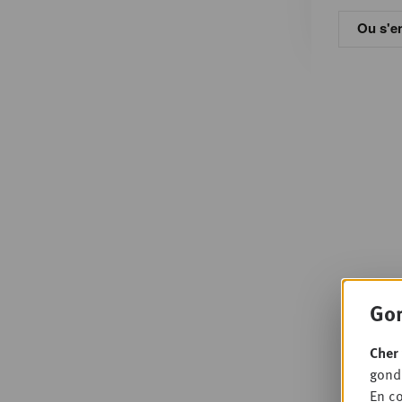
Ou s'en
Gon
Cher 
gondo
En co