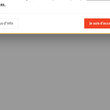
ies
.
us d'info
Je suis d'acc