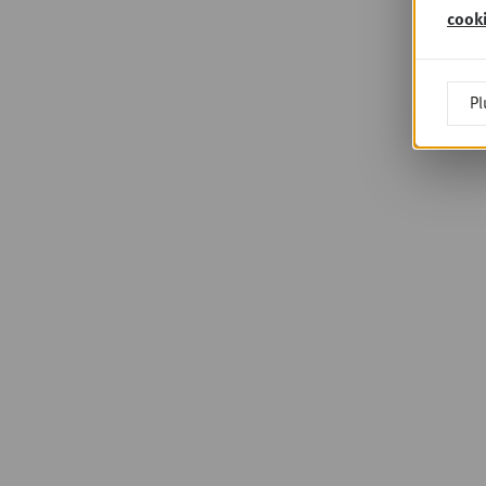
cook
Pl