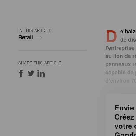
D
IN THIS ARTICLE
elhaiz
Retail
de dis
l'entreprise
au lion de r
SHARE THIS ARTICLE
panneaux re
capable de 
d'environ 
Envie 
Créez
votre
Gondo