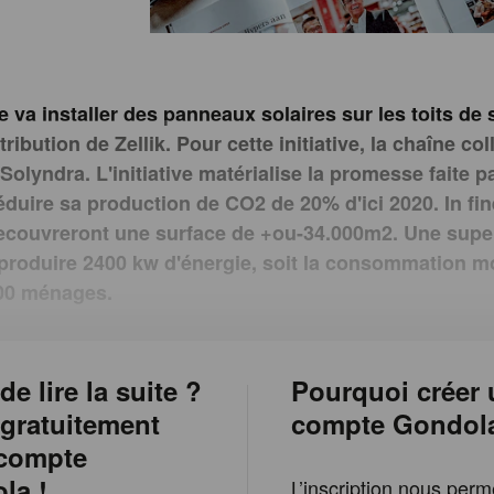
e va installer des panneaux solaires sur les toits de
tribution de Zellik. Pour cette initiative, la chaîne co
 Solyndra. L'initiative matérialise la promesse faite 
éduire sa production de CO2 de 20% d'ici 2020. In fin
couvreront une surface de +ou-34.000m2. Une super
produire 2400 kw d'énergie, soit la consommation 
700 ménages.
de lire la suite ?
Pourquoi créer 
 gratuitement
compte Gondol
 compte
la !
L’inscription nous perm