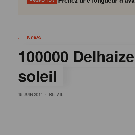
Prenez une longueur d’avan
PROMOTION
Gondola
Gondola
academy
society
News
100000 Delhaize
soleil
15 JUIN 2011
•
RETAIL