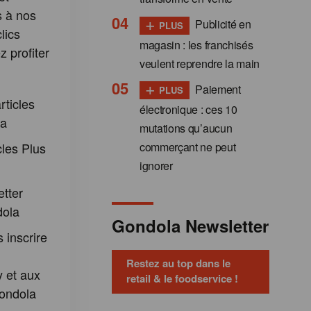
s à nos
+
Publicité en
PLUS
lics
magasin : les franchisés
 profiter
veulent reprendre la main
:
+
Paiement
PLUS
rticles
électronique : ces 10
la
mutations qu’aucun
cles Plus
commerçant ne peut
ignorer
etter
dola
Gondola Newsletter
 inscrire
Restez au top dans le
 et aux
retail & le foodservice !
ondola