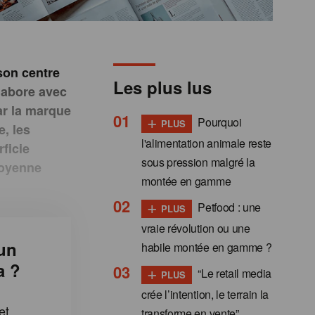
 son centre
Les plus lus
llabore avec
par la marque
+
Pourquoi
PLUS
e, les
l'alimentation animale reste
ficie
sous pression malgré la
moyenne
montée en gamme
+
Petfood : une
PLUS
vraie révolution ou une
un
habile montée en gamme ?
a ?
+
“Le retail media
PLUS
crée l’intention, le terrain la
et
transforme en vente”