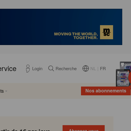
ervice
NL
|
FR
Login
Recherche
Nos abonnements
ts
Abonnez-vous