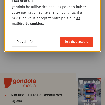
45,5%
Cher visiteur
gondola.be utilise des cookies pour optimiser
31 DÉCEMBRE 2020
• FOODRETAIL
votre navigation sur le site. En continuant à
naviguer, vous acceptez notre politique
en
matière de cookies
.
‹ Previous
…
2
3
4
5
6
7
8
Plus d'info
Je suis d'accord
9
10
Next ›
À la une : TikTok à l'assaut des
rayons