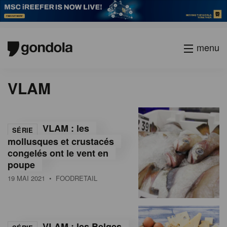
menu
P
Previous
Page
Page
Page
Page
Current
Page
Page
Page
Page
Next
VLAM
a
page
page
page
g
i
n
VLAM : les
SÉRIE
a
mollusques et crustacés
t
congelés ont le vent en
i
poupe
o
19 MAI 2021
• FOODRETAIL
n
VLAM : les Belges