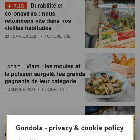
+
Durabilité et
PLUS
coronavirus : nous
retombons vite dans nos
vieilles habitudes
23 FÉVRIER 2021
• FOODRETAIL
Vlam : les moules et
SÉRIE
le poisson surgelé, les grands
gagnants de leur catégorie
1 JANVIER 2021
• FOODRETAIL
Vlam : le lait, numéro
SÉRIE
Gondola - privacy & cookie policy
1 des produits laitiers avec
une part de marché de