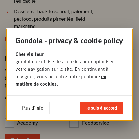
l'efficacité"
Dossiers : back to school, paiement,
pet food, produits pimentés, field
marketing...
Découvrez la nouvelle édition !
Gondola - privacy & cookie policy
Cher visiteur
L’actu retail en un coup d’œil
gondola.be utilise des cookies pour optimiser
votre navigation sur le site. En continuant à
Vous voulez tout savoir sur l'actualité du secteur
naviguer, vous acceptez notre politique
en
(Magazine), nos événements (Society) ou nos formations
matière de cookies
.
(Academy)?
Abonnez-vous à nos newsletters :
Plus d'info
Je suis d'accord
Media
Society
Academy
Foodservice