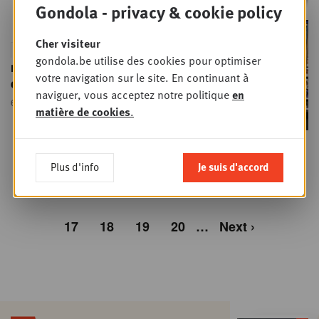
Gondola - privacy & cookie policy
Cher visiteur
Pourquoi le
PUBLI-REPORTAGE
gondola.be utilise des cookies pour optimiser
métier du merchandising est
votre navigation sur le site. En continuant à
en plein changement…
naviguer, vous acceptez notre politique
en
6 JUIN 2024
• MARKETING
matière de cookies
.
Plus d'info
Je suis d'accord
‹ Previous
…
12
13
14
15
16
17
18
19
20
…
Next ›