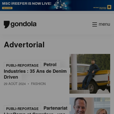
menu
P
Previous
Page
Page
Page
Page
Current
Page
Page
Page
Page
Next
Advertorial
a
page
page
page
g
i
n
Petrol
PUBLI-REPORTAGE
a
Industries : 35 Ans de Denim
t
Driven
i
29 AOÛT 2024
• FASHION
o
n
Partenariat
PUBLI-REPORTAGE