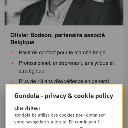
Olivier Bodson, partenaire associé
Belgique
Point de contact pour le marché belge
Professionnel, entreprenant, analytique et
stratégique.
Plus de 18 ans d'expérience en general
management, trade marketing, sales &
Gondola - privacy & cookie policy
marketing.
Expérience dans l'élaboration de modèles
Cher visiteur
basés sur les consumer insights, le
gondola.be utilise des cookies pour optimiser
votre navigation sur le site. En continuant à
développement de stratégies, les visions,