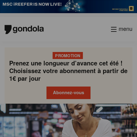
menu
PROMOTION
Prenez une longueur d’avance cet été !
Choisissez votre abonnement à partir de
1€ par jour
Abonnez-vous
Gondola
Gondola
academy
society