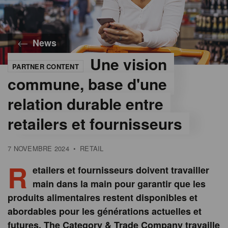
News
Une vision
PARTNER CONTENT
©
The
commune, base d'une
Category
& Trade
relation durable entre
Company
retailers et fournisseurs
7 NOVEMBRE 2024
•
RETAIL
R
etailers et fournisseurs doivent travailler
main dans la main pour garantir que les
produits alimentaires restent disponibles et
abordables pour les générations actuelles et
futures. The Category & Trade Company travaille