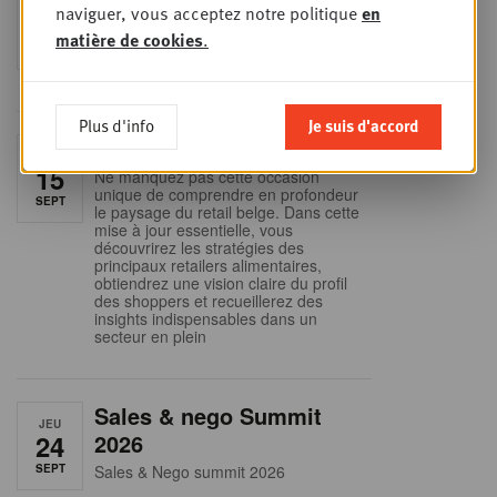
MER
naviguer, vous acceptez notre politique
en
9
business planning
matière de cookies
.
SEPT
Intro to Negotiation: Succes aan de
onderhandelingstafel is geen toeval!
Plus d'info
Je suis d'accord
Into Retail - Sold out
MAR
15
Ne manquez pas cette occasion
unique de comprendre en profondeur
SEPT
le paysage du retail belge. Dans cette
mise à jour essentielle, vous
découvrirez les stratégies des
principaux retailers alimentaires,
obtiendrez une vision claire du profil
des shoppers et recueillerez des
insights indispensables dans un
secteur en plein
Sales & nego Summit
JEU
24
2026
SEPT
Sales & Nego summit 2026