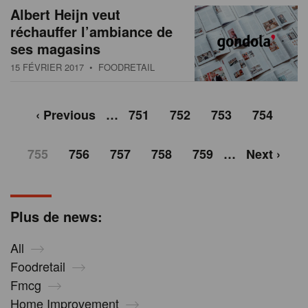
Albert Heijn veut
réchauffer l’ambiance de
ses magasins
15 FÉVRIER 2017
• FOODRETAIL
‹ Previous
…
751
752
753
754
755
756
757
758
759
…
Next ›
Plus de news:
All
Foodretail
Fmcg
Home Improvement