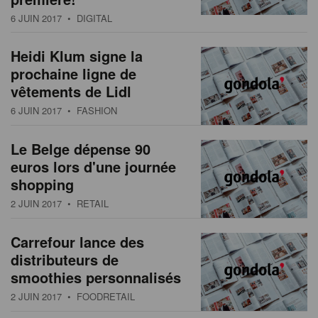
s
n
6 JUIN 2017
• DIGITAL
a
t
Heidi Klum signe la
i
prochaine ligne de
o
vêtements de Lidl
n
6 JUIN 2017
• FASHION
Le Belge dépense 90
euros lors d'une journée
shopping
2 JUIN 2017
• RETAIL
Carrefour lance des
distributeurs de
smoothies personnalisés
2 JUIN 2017
• FOODRETAIL