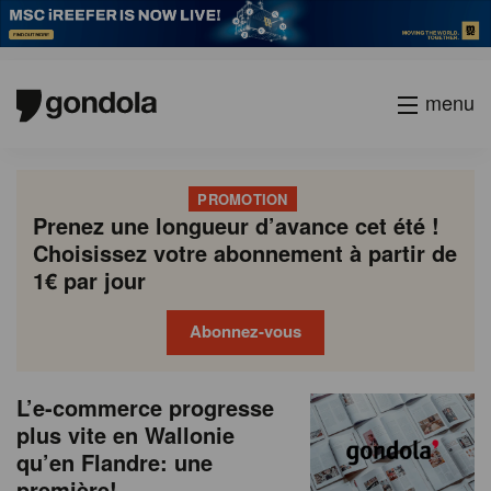
menu
PROMOTION
Prenez une longueur d’avance cet été !
Choisissez votre abonnement à partir de
1€ par jour
Abonnez-vous
N
Gondola
Gondola
L’e-commerce progresse
P
Previous
Page
Page
Page
Page
Current
Page
Page
Page
Page
Next
academy
society
e
plus vite en Wallonie
a
page
page
page
qu’en Flandre: une
g
w
première!
i