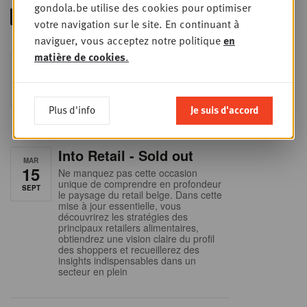
gondola.be utilise des cookies pour optimiser
votre navigation sur le site. En continuant à
naviguer, vous acceptez notre politique
en
matière de cookies
.
Foodservice - Joint
MER
9
business planning
SEPT
Intro to Negotiation: Succes aan de
onderhandelingstafel is geen toeval!
Plus d'info
Je suis d'accord
Into Retail - Sold out
MAR
15
Ne manquez pas cette occasion
unique de comprendre en profondeur
SEPT
le paysage du retail belge. Dans cette
mise à jour essentielle, vous
découvrirez les stratégies des
principaux retailers alimentaires,
obtiendrez une vision claire du profil
des shoppers et recueillerez des
insights indispensables dans un
secteur en plein