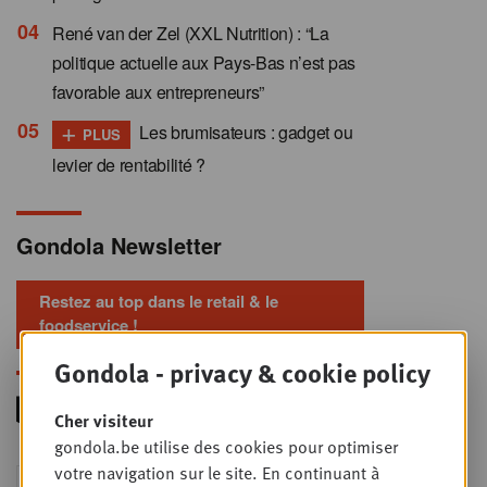
René van der Zel (XXL Nutrition) : “La
politique actuelle aux Pays-Bas n’est pas
favorable aux entrepreneurs”
+
Les brumisateurs : gadget ou
PLUS
levier de rentabilité ?
Gondola Newsletter
Restez au top dans le retail & le
foodservice !
Gondola - privacy & cookie policy
Cher visiteur
gondola.be utilise des cookies pour optimiser
votre navigation sur le site. En continuant à
Foodservice - Joint
MER