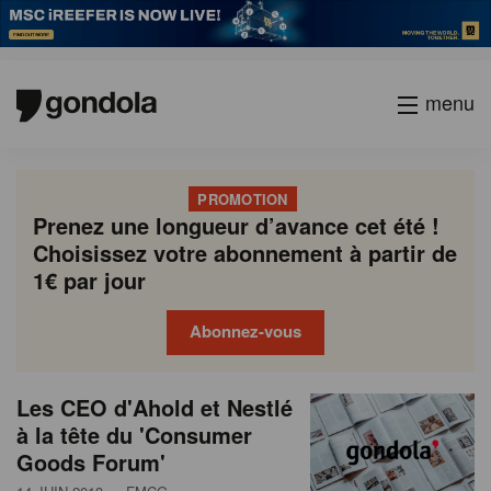
menu
PROMOTION
Prenez une longueur d’avance cet été !
Choisissez votre abonnement à partir de
1€ par jour
Abonnez-vous
N
Gondola
Gondola
Les CEO d'Ahold et Nestlé
P
Previous
Page
Page
Page
Page
Current
Page
Page
Page
Page
Next
academy
society
e
à la tête du 'Consumer
a
page
page
page
Goods Forum'
g
w
i