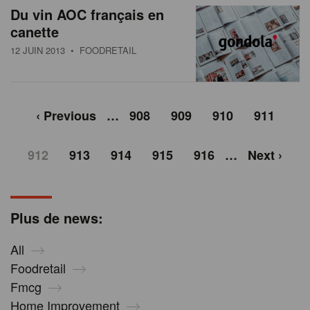
Du vin AOC français en
canette
12 JUIN 2013
• FOODRETAIL
‹ Previous
…
908
909
910
911
912
913
914
915
916
…
Next ›
Plus de news:
All
Foodretail
Fmcg
Home Improvement