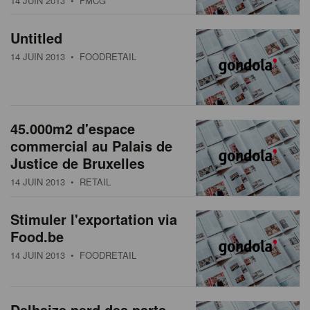
14 JUIN 2013
• FMCG
s
n
a
Untitled
t
14 JUIN 2013
• FOODRETAIL
i
o
n
45.000m2 d'espace
commercial au Palais de
Justice de Bruxelles
14 JUIN 2013
• RETAIL
Stimuler l'exportation via
Food.be
14 JUIN 2013
• FOODRETAIL
Delhaize perd des parts