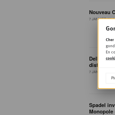
Nouveau C
7 JANVIER 2016
Gon
Cher 
gondo
En co
Delhaize c
cook
distributi
7 JANVIER 2016
Pl
Spadel inv
Monopole e