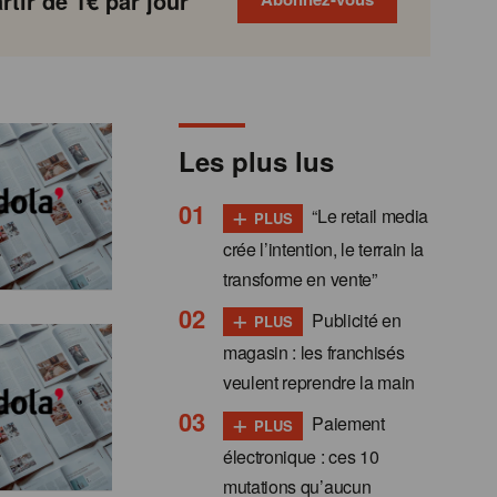
tir de 1€ par jour
Les plus lus
+
“Le retail media
PLUS
crée l’intention, le terrain la
transforme en vente”
+
Publicité en
PLUS
magasin : les franchisés
veulent reprendre la main
+
Paiement
PLUS
électronique : ces 10
mutations qu’aucun