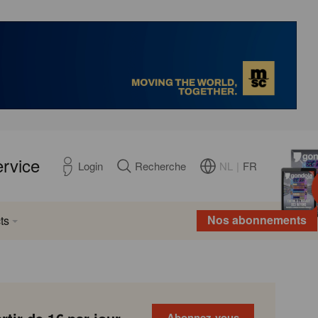
ervice
NL
|
FR
Login
Recherche
Nos abonnements
ts
Abonnez-vous