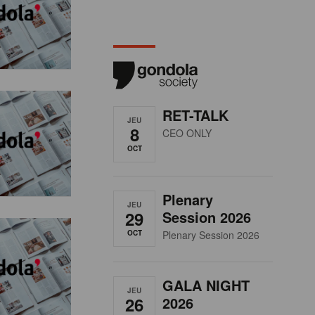
RET-TALK
JEU
8
CEO ONLY
OCT
Plenary
JEU
29
Session 2026
OCT
Plenary Session 2026
GALA NIGHT
JEU
26
2026