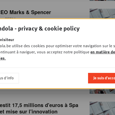
EO Marks & Spencer
• RETAIL
dola - privacy & cookie policy
visiteur
la.be utilise des cookies pour optimiser votre navigation sur le s
ntinuant à naviguer, vous acceptez notre politique
en matière de
onstruit un nouveau centre de
ies
.
on à Ninove
• RETAIL
us d'info
Je suis d'acc
estit 17,5 millions d'euros à Spa
t mise sur l'innovation