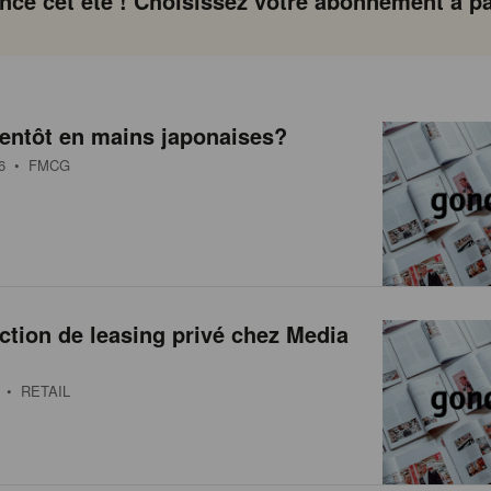
ce cet été ! Choisissez votre abonnement à par
entôt en mains japonaises?
6
• FMCG
ction de leasing privé chez Media
• RETAIL