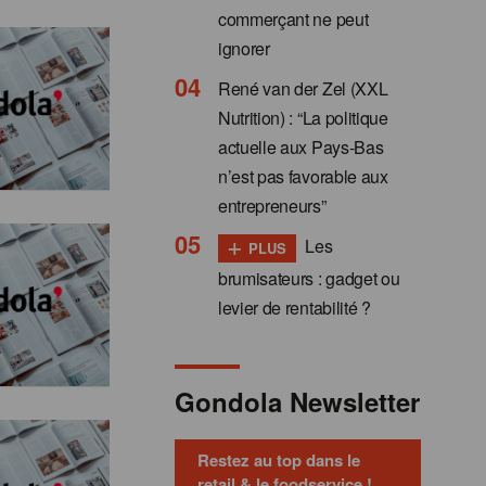
commerçant ne peut
ignorer
René van der Zel (XXL
Nutrition) : “La politique
actuelle aux Pays-Bas
n’est pas favorable aux
entrepreneurs”
+
Les
PLUS
brumisateurs : gadget ou
levier de rentabilité ?
Gondola Newsletter
Restez au top dans le
retail & le foodservice !