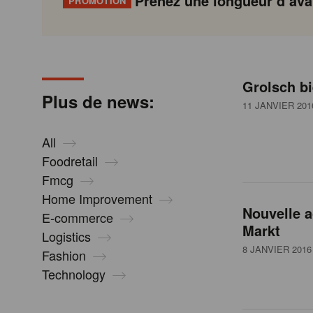
Prenez une longueur d’avan
PROMOTION
N
Gondola
Gondola
academy
society
e
Grolsch bi
P
Previous
Page
Page
Page
Page
Current
Page
Page
Page
Page
Next
Plus de news:
a
page
page
page
11 JANVIER 201
g
w
i
All
n
Foodretail
s
a
Fmcg
t
Home Improvement
i
Nouvelle a
E-commerce
o
Markt
Logistics
n
8 JANVIER 2016
Fashion
Technology