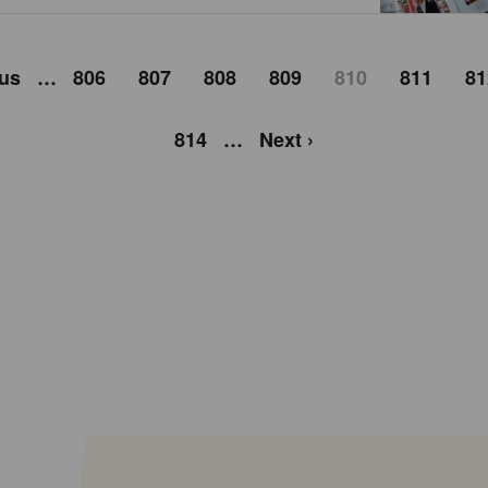
ous
…
806
807
808
809
810
811
81
814
…
Next ›