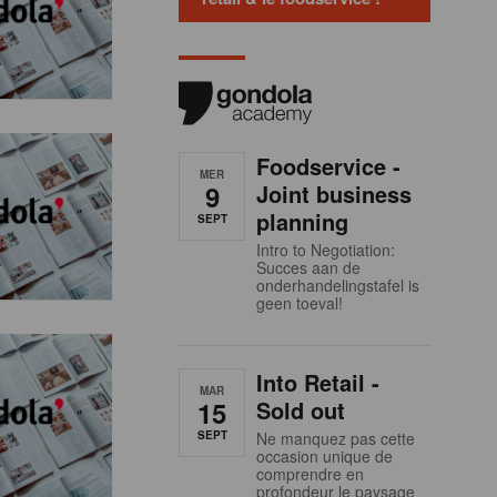
Foodservice -
MER
9
Joint business
planning
SEPT
Intro to Negotiation:
Succes aan de
onderhandelingstafel is
geen toeval!
Into Retail -
MAR
15
Sold out
SEPT
Ne manquez pas cette
occasion unique de
comprendre en
profondeur le paysage