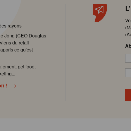
L
Vo
 des rayons
(M
(A
 de Jong (CEO Douglas
viens du retail
Ab
 appris ce qu'est
aiement, pet food,
eting...
on !