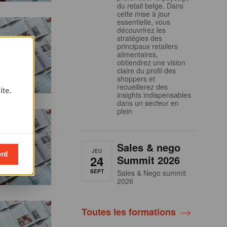
du retail belge. Dans
cette mise à jour
essentielle, vous
découvrirez les
stratégies des
principaux retailers
alimentaires,
obtiendrez une vision
claire du profil des
shoppers et
recueillerez des
ite.
insights indispensables
dans un secteur en
plein
Sales & nego
JEU
ord
24
Summit 2026
SEPT
Sales & Nego summit
2026
Toutes les formations