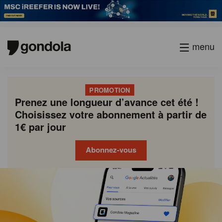
menu
PROMOTION
Prenez une longueur d’avance cet été !
Choisissez votre abonnement à partir de
1€ par jour
Abonnez-vous
Gondola
Gondola
academy
society