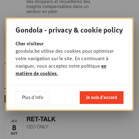
des shoppers et recueillerez des
insights indispensables dans un
secteur en plein
Gondola - privacy & cookie policy
Sales & nego Summit
JEU
24
2026
Cher visiteur
SEPT
Sales & Nego summit 2026
gondola.be utilise des cookies pour optimiser
votre navigation sur le site. En continuant à
Toutes les formations
naviguer, vous acceptez notre politique
en
matière de cookies
.
Plus d'info
Je suis d'accord
RET-TALK
JEU
8
CEO ONLY
OCT