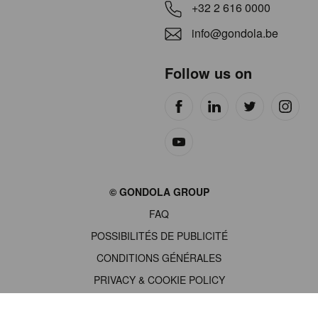
+32 2 616 0000
info@gondola.be
Follow us on
Site
© GONDOLA GROUP
by
FAQ
wieni
POSSIBILITÉS DE PUBLICITÉ
CONDITIONS GÉNÉRALES
PRIVACY & COOKIE POLICY