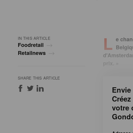
L
IN THIS ARTICLE
e chan
Foodretail
Belgiq
Retailnews
d'Amsterdam
prix. »
SHARE THIS ARTICLE
Envie 
Créez
votre
Gondo