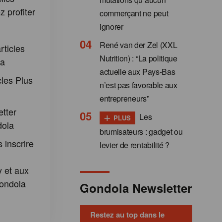
 profiter
commerçant ne peut
:
ignorer
René van der Zel (XXL
rticles
Nutrition) : “La politique
la
actuelle aux Pays-Bas
cles Plus
n’est pas favorable aux
entrepreneurs”
etter
+
Les
PLUS
dola
brumisateurs : gadget ou
 inscrire
levier de rentabilité ?
 et aux
ondola
Gondola Newsletter
Restez au top dans le