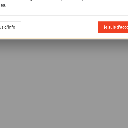
ies
.
us d'info
Je suis d'acc