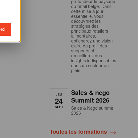
profondeur le paysage
du retail belge. Dans
cette mise à jour
essentielle, vous
découvrirez les
stratégies des
ord
principaux retailers
alimentaires,
obtiendrez une vision
claire du profil des
shoppers et
recueillerez des
insights indispensables
dans un secteur en
plein
Sales & nego
JEU
24
Summit 2026
SEPT
Sales & Nego summit
2026
Toutes les formations