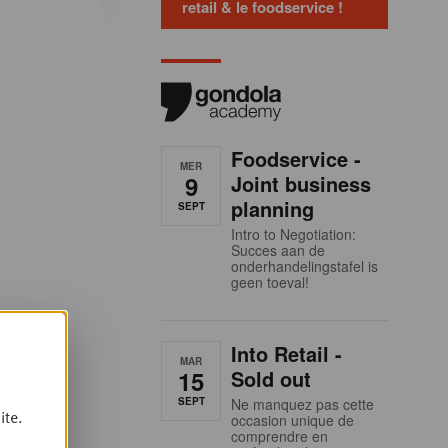
retail & le foodservice !
Foodservice -
MER
9
Joint business
planning
SEPT
Intro to Negotiation:
Succes aan de
onderhandelingstafel is
geen toeval!
Into Retail -
MAR
15
Sold out
SEPT
Ne manquez pas cette
ite.
occasion unique de
comprendre en