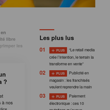
 en
Les plus lus
té libre
grimper les
+
“Le retail media
PLUS
crée l’intention, le terrain la
transforme en vente”
+
Publicité en
un
PLUS
magasin : les franchisés
a ?
veulent reprendre la main
+
et
Paiement
PLUS
s à nos
électronique : ces 10
lics
mutations qu’aucun