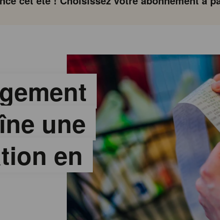
ce cet été ! Choisissez votre abonnement à par
ngement
aîne une
ation en