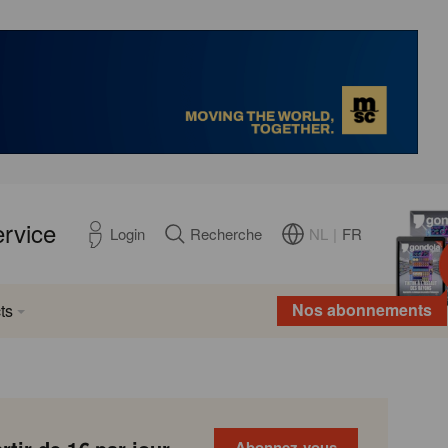
ervice
NL
|
FR
Login
Recherche
Nos abonnements
ts
Abonnez-vous