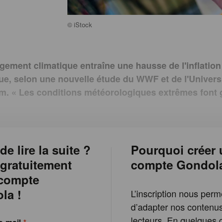
©
iStock
gement climatique entraîne une hausse de l'inflation
ue, selon une nouvelle étude du WWF et de l'Universi
. « Les conditions météorologiques extrêmes font 
de lire la suite ?
Pourquoi créer 
 gratuitement
compte Gondol
 compte
la !
L’inscription nous perm
d’adapter nos contenu
lecteurs. En quelques c