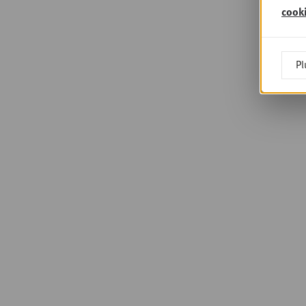
cook
Pl