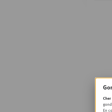
Gon
Cher 
gondo
En co