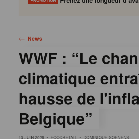
Prenez une longueur d’avan
PROMOTION
Gondola
Gondola
academy
society
News
WWF : “Le cha
climatique entr
hausse de l'infl
Belgique”
10 JUIN 2025
•
FOODRETAIL
•
DOMINIQUE SOENENS