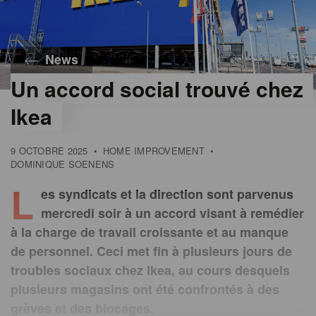
News
Un accord social trouvé chez
Ikea
9 OCTOBRE 2025
•
HOME IMPROVEMENT
•
DOMINIQUE SOENENS
L
es syndicats et la direction sont parvenus
mercredi soir à un accord visant à remédier
à la charge de travail croissante et au manque
de personnel. Ceci met fin à plusieurs jours de
troubles sociaux chez Ikea, au cours desquels
plusieurs magasins ont été confrontés à des
grèves et des blocages.