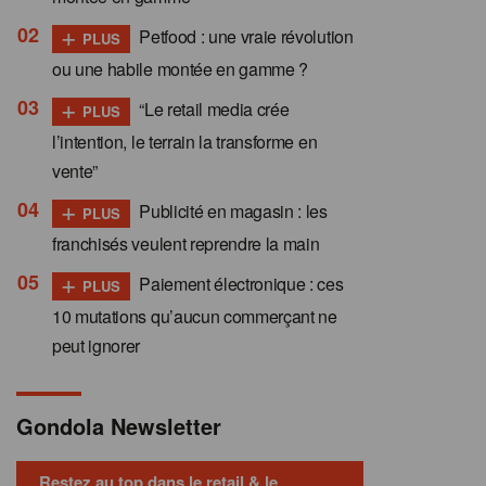
+
Petfood : une vraie révolution
PLUS
ou une habile montée en gamme ?
+
“Le retail media crée
PLUS
l’intention, le terrain la transforme en
vente”
+
Publicité en magasin : les
PLUS
franchisés veulent reprendre la main
+
Paiement électronique : ces
PLUS
10 mutations qu’aucun commerçant ne
peut ignorer
Gondola Newsletter
Restez au top dans le retail & le