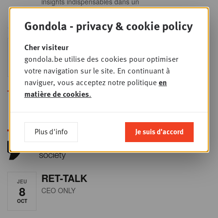
insights indispensables dans un
secteur en plein
Gondola - privacy & cookie policy
Sales & nego Summit
Cher visiteur
JEU
24
2026
gondola.be utilise des cookies pour optimiser
SEPT
Sales & Nego summit 2026
votre navigation sur le site. En continuant à
naviguer, vous acceptez notre politique
en
Toutes les formations
matière de cookies
.
Plus d'info
Je suis d'accord
RET-TALK
JEU
8
CEO ONLY
OCT