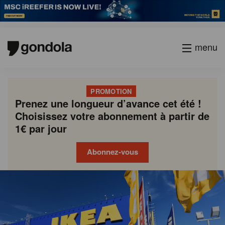
menu
PROMOTION
Prenez une longueur d’avance cet été !
Choisissez votre abonnement à partir de
1€ par jour
Abonnez-vous
Gondola
Gondola
academy
society