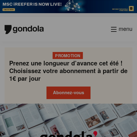
menu
PROMOTION
Prenez une longueur d’avance cet été !
Choisissez votre abonnement à partir de
1€ par jour
Abonnez-vous
Gondola
Gondola
academy
society