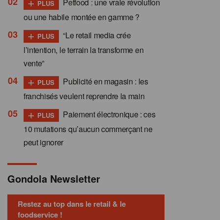
+
Petfood : une vraie révolution
PLUS
ou une habile montée en gamme ?
+
“Le retail media crée
PLUS
l’intention, le terrain la transforme en
vente”
+
Publicité en magasin : les
PLUS
franchisés veulent reprendre la main
+
Paiement électronique : ces
PLUS
10 mutations qu’aucun commerçant ne
peut ignorer
Gondola Newsletter
Restez au top dans le retail & le
foodservice !