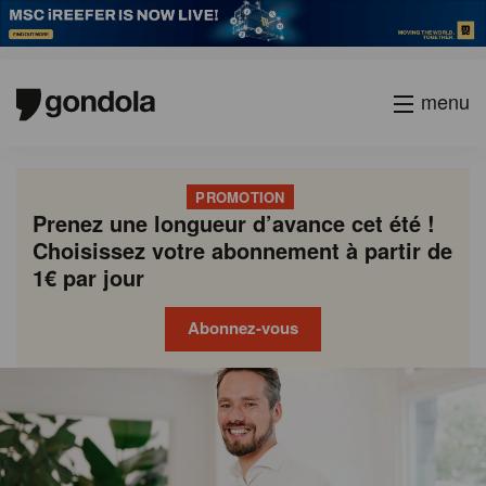
menu
PROMOTION
Prenez une longueur d’avance cet été !
Choisissez votre abonnement à partir de
1€ par jour
Abonnez-vous
Gondola
Gondola
academy
society