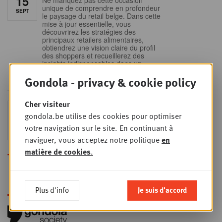
15
unique de comprendre en profondeur
SEPT
le paysage du retail belge. Dans cette
mise à jour essentielle, vous
découvrirez les stratégies des
principaux retailers alimentaires,
obtiendrez une vision claire du profil
des shoppers et recueillerez des
insights indispensables dans un
secteur en plein
Gondola - privacy & cookie policy
Cher visiteur
Sales & nego Summit
JEU
gondola.be utilise des cookies pour optimiser
24
2026
votre navigation sur le site. En continuant à
SEPT
Sales & Nego summit 2026
naviguer, vous acceptez notre politique
en
matière de cookies
.
Toutes les formations
Plus d'info
Je suis d'accord