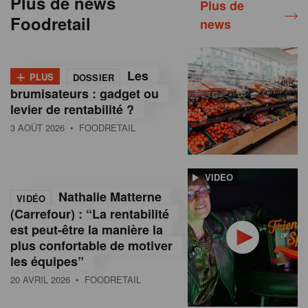
Plus de news
Plus de
Foodretail
news
+
Les
PLUS
DOSSIER
brumisateurs : gadget ou
levier de rentabilité ?
3 AOÛT 2026
• FOODRETAIL
VIDEO
Nathalie Matterne
VIDÉO
(Carrefour) : “La rentabilité
est peut-être la manière la
plus confortable de motiver
les équipes”
20 AVRIL 2026
• FOODRETAIL