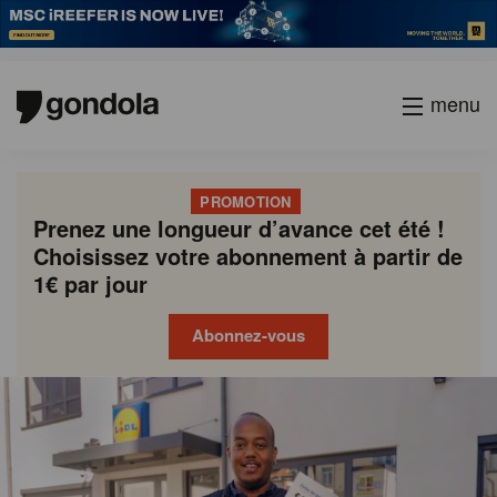
menu
PROMOTION
Prenez une longueur d’avance cet été !
Choisissez votre abonnement à partir de
1€ par jour
Abonnez-vous
Gondola
Gondola
academy
society