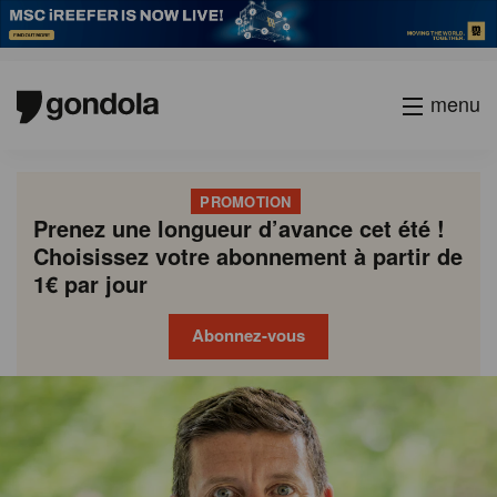
menu
PROMOTION
Prenez une longueur d’avance cet été !
Choisissez votre abonnement à partir de
1€ par jour
Abonnez-vous
Gondola
Gondola
academy
society