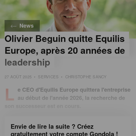
News
Olivier Beguin quitte Equilis
©
Equilis
Europe, après 20 années de
leadership
27 AOÛT 2025
•
SERVICES
•
CHRISTOPHE SANCY
L
e CEO d'Equilis Europe quittera l'entreprise
au début de l'année 2026, la recherche de
son successeur est en cours.
Envie de lire la suite ? Créez
gratuitement votre compte Gondola !