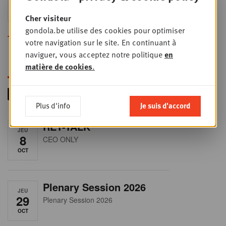
24
2026
SEPT
Sales & Nego summit 2026
Cher visiteur
gondola.be utilise des cookies pour optimiser
Toutes les formations
votre navigation sur le site. En continuant à
naviguer, vous acceptez notre politique
en
matière de cookies
.
Plus d'info
Je suis d'accord
RET-TALK
JEU
8
CEO ONLY
OCT
Plenary Session 2026
JEU
29
Plenary Session 2026
OCT