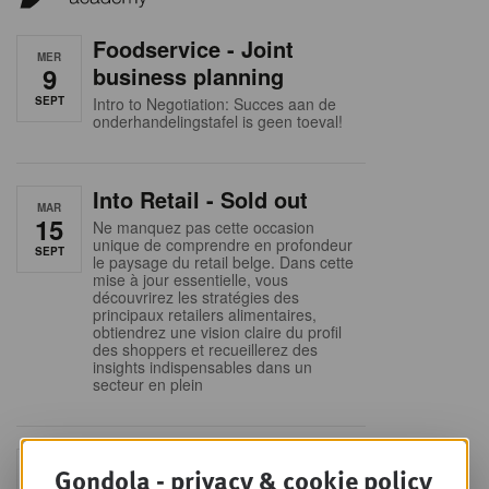
Foodservice - Joint
MER
9
business planning
SEPT
Intro to Negotiation: Succes aan de
onderhandelingstafel is geen toeval!
Into Retail - Sold out
MAR
15
Ne manquez pas cette occasion
unique de comprendre en profondeur
SEPT
le paysage du retail belge. Dans cette
mise à jour essentielle, vous
découvrirez les stratégies des
principaux retailers alimentaires,
obtiendrez une vision claire du profil
des shoppers et recueillerez des
insights indispensables dans un
secteur en plein
Sales & nego Summit
Gondola - privacy & cookie policy
JEU