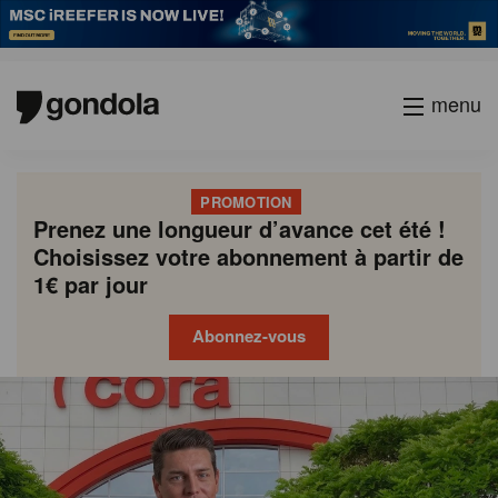
menu
PROMOTION
Prenez une longueur d’avance cet été !
Choisissez votre abonnement à partir de
1€ par jour
Abonnez-vous
Gondola
Gondola
academy
society