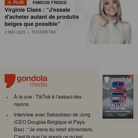
+
PLUS
FAMOUS FRIDGE
Virginie Claes : “J'essaie
d'acheter autant de produits
belges que possible”
2 MAI 2025
• FOODRETAIL
À la une : TikTok à l'assaut des
rayons
Interview avec Sebastiaan de Jong
(CEO Douglas Belgique et Pays-
Bas) : "Je viens du retail alimentaire.
C'est là que j'ai appris ce qu'est