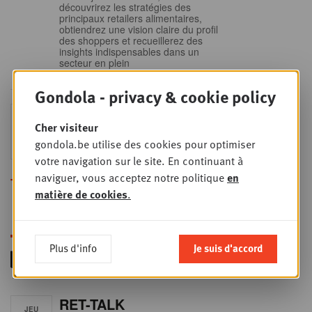
découvrirez les stratégies des
principaux retailers alimentaires,
obtiendrez une vision claire du profil
des shoppers et recueillerez des
insights indispensables dans un
secteur en plein
Gondola - privacy & cookie policy
Sales & nego Summit
JEU
Cher visiteur
24
2026
gondola.be utilise des cookies pour optimiser
SEPT
Sales & Nego summit 2026
votre navigation sur le site. En continuant à
naviguer, vous acceptez notre politique
en
Toutes les formations
matière de cookies
.
Plus d'info
Je suis d'accord
RET-TALK
JEU