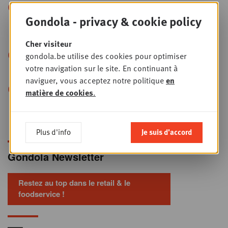
+
“Le retail media crée
PLUS
Gondola - privacy & cookie policy
l’intention, le terrain la transforme en
vente”
Cher visiteur
+
Publicité en magasin : les
gondola.be utilise des cookies pour optimiser
PLUS
votre navigation sur le site. En continuant à
franchisés veulent reprendre la main
naviguer, vous acceptez notre politique
en
+
Paiement électronique : ces
PLUS
matière de cookies
.
10 mutations qu’aucun commerçant ne
peut ignorer
Plus d'info
Je suis d'accord
Gondola Newsletter
Restez au top dans le retail & le
foodservice !