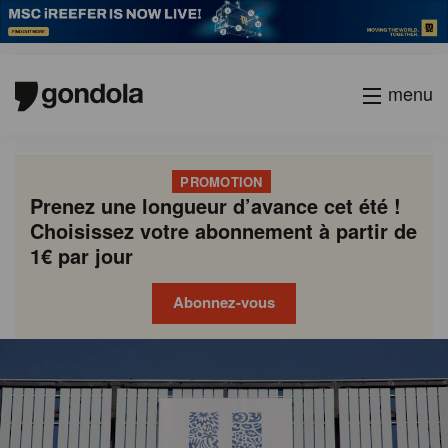
menu
PROMOTION
Prenez une longueur d’avance cet été !
Choisissez votre abonnement à partir de
1€ par jour
Abonnez-vous
Gondola
Gondola
academy
society