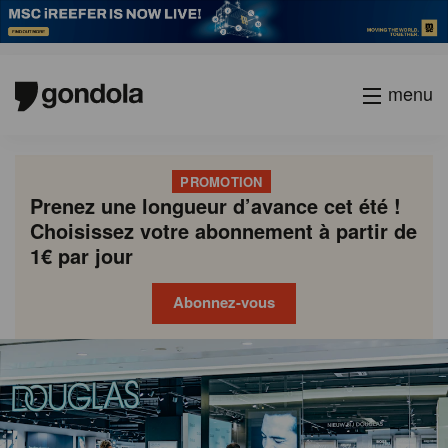
menu
PROMOTION
Prenez une longueur d’avance cet été !
Choisissez votre abonnement à partir de
1€ par jour
Abonnez-vous
Gondola
Gondola
academy
society