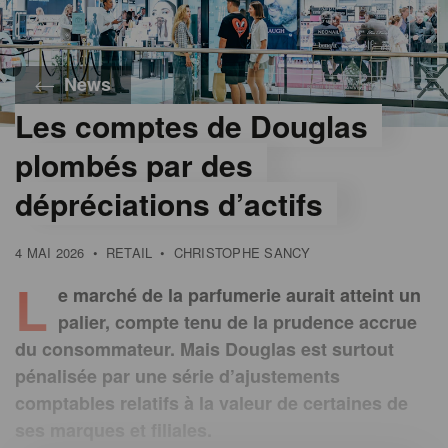
News
Les comptes de Douglas
©
Gondola
plombés par des
dépréciations d’actifs
4 MAI 2026
•
RETAIL
•
CHRISTOPHE SANCY
L
e marché de la parfumerie aurait atteint un
palier, compte tenu de la prudence accrue
du consommateur. Mais Douglas est surtout
pénalisée par une série d’ajustements
comptables relatifs à la valeur de certaines de
ses marques et filiales.