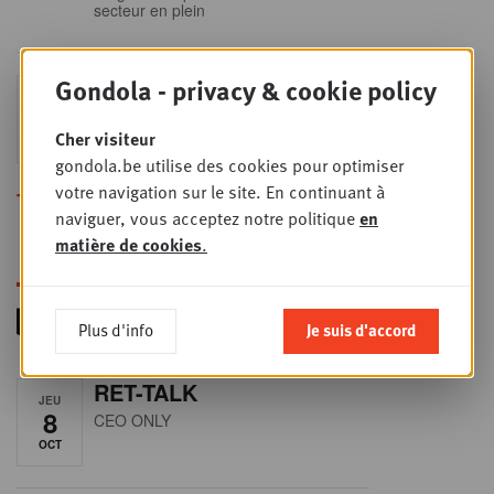
secteur en plein
Gondola - privacy & cookie policy
Sales & nego Summit
JEU
24
2026
Cher visiteur
SEPT
Sales & Nego summit 2026
gondola.be utilise des cookies pour optimiser
votre navigation sur le site. En continuant à
Toutes les formations
naviguer, vous acceptez notre politique
en
matière de cookies
.
Plus d'info
Je suis d'accord
RET-TALK
JEU
8
CEO ONLY
OCT