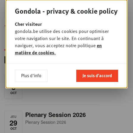
24
2026
Gondola - privacy & cookie policy
SEPT
Sales & Nego summit 2026
Cher visiteur
Toutes les formations
gondola.be utilise des cookies pour optimiser
votre navigation sur le site. En continuant à
naviguer, vous acceptez notre politique
en
matière de cookies
.
Plus d'info
Je suis d'accord
RET-TALK
JEU
8
CEO ONLY
OCT
Plenary Session 2026
JEU
29
Plenary Session 2026
OCT