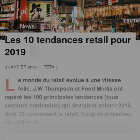
News
Les 10 tendances retail pour
2019
8 JANVIER 2019
•
RETAIL
L
e monde du retail évolue à une vitesse
folle. J.W Thompson et Food Media ont
repéré les 100 principales tendances (tous
secteurs confondus) qui devraient animer 2019,
dont 10 concernent le retail. Coup de projecteur
sur celles-ci…