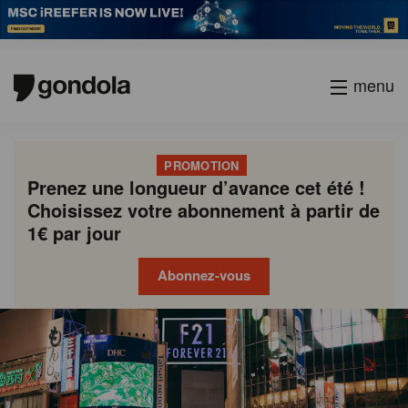
menu
PROMOTION
Prenez une longueur d’avance cet été !
Choisissez votre abonnement à partir de
1€ par jour
Abonnez-vous
Gondola
Gondola
academy
society