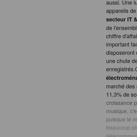
aussi. Une l
appareils de 
secteur IT 
de l'ensembl
chiffre d'aff
important fa
disposeront 
une chute de
enregistrés.
électromén
marché des s
11,3% de son
croissance p
musique, c'e
puisque le m
beaucoup plu
télécommun