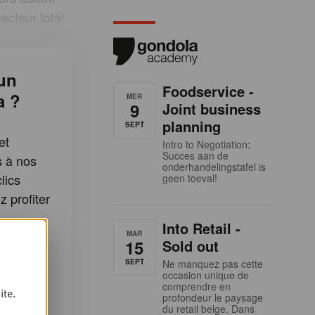
ecteur total.
un
Foodservice -
a ?
MER
9
Joint business
planning
SEPT
et
Intro to Negotiation:
Succes aan de
s à nos
onderhandelingstafel is
lics
geen toeval!
 profiter
:
Into Retail -
MAR
15
Sold out
rticles
SEPT
Ne manquez pas cette
la
occasion unique de
comprendre en
ite.
cles Plus
profondeur le paysage
du retail belge. Dans