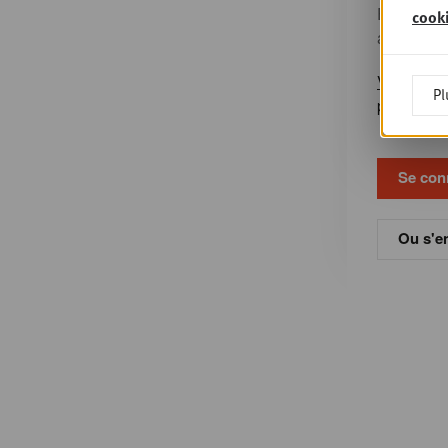
Entrez le
cook
accompagn
Vous avez
Pl
passe?
Ou s'en