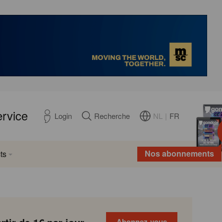
ervice
NL
|
FR
Login
Recherche
Nos abonnements
ts
Abonnez-vous