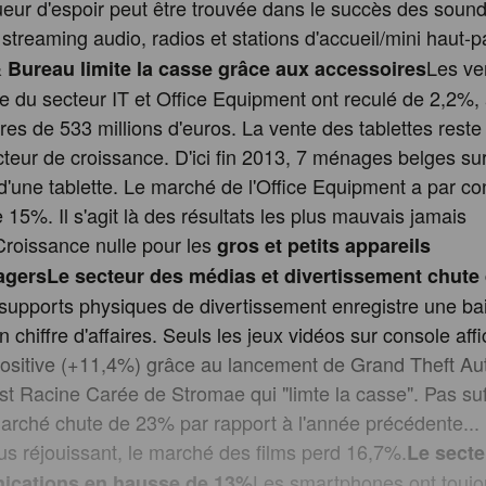
ueur d'espoir peut être trouvée dans le succès des soun
streaming audio, radios et stations d'accueil/mini haut-p
Les ve
& Bureau limite la casse grâce aux accessoires
e du secteur IT et Office Equipment ont reculé de 2,2%,
aires de 533 millions d'euros. La vente des tablettes reste
cteur de croissance. D'ici fin 2013, 7 ménages belges su
d'une tablette. Le marché de l'Office Equipment a par c
 15%. Il s'agit là des résultats les plus mauvais jamais
Croissance nulle pour les
gros et petits appareils
agers
Le secteur des médias et divertissement chute
upports physiques de divertissement enregistre une ba
 chiffre d'affaires. Seuls les jeux vidéos sur console aff
ositive (+11,4%) grâce au lancement de Grand Theft Au
st Racine Carée de Stromae qui "limte la casse". Pas suf
arché chute de 23% par rapport à l'année précédente...
s réjouissant, le marché des films perd 16,7%.
Le secte
Les smartphones ont toujo
ications en hausse de 13%