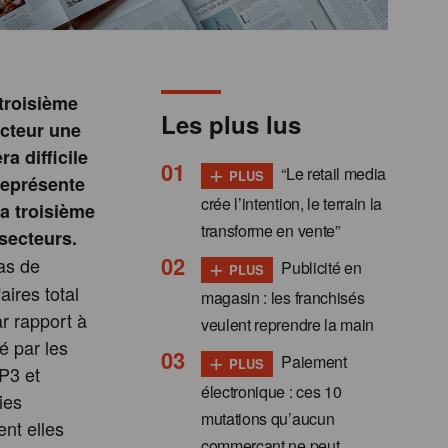
 troisième
Les plus lus
ecteur une
a difficile
+
“Le retail media
PLUS
 représente
crée l’intention, le terrain la
la troisième
transforme en vente”
 secteurs.
+
as de
Publicité en
PLUS
aires total
magasin : les franchisés
ar rapport à
veulent reprendre la main
é par les
+
Paiement
PLUS
P3 et
électronique : ces 10
ies
mutations qu’aucun
ent elles
commerçant ne peut