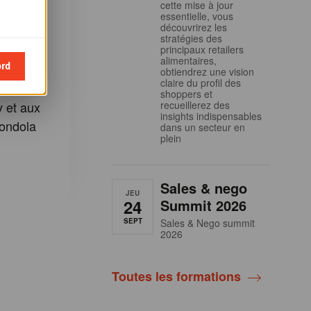
cette mise à jour
essentielle, vous
etter
découvrirez les
stratégies des
dola
principaux retailers
alimentaires,
ord
 inscrire
obtiendrez une vision
claire du profil des
shoppers et
recueillerez des
 et aux
insights indispensables
ondola
dans un secteur en
plein
Sales & nego
JEU
24
Summit 2026
SEPT
Sales & Nego summit
2026
Toutes les formations