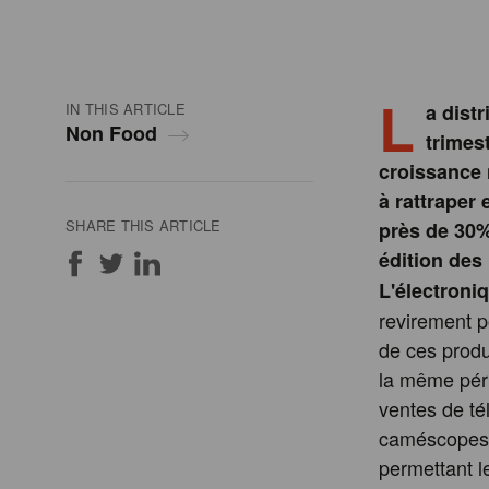
L
IN THIS ARTICLE
a dist
Non Food
trimes
croissance n
à rattraper
SHARE THIS ARTICLE
près de 30% 
édition des
L'électroni
revirement po
de ces produ
la même péri
ventes de té
caméscopes 
permettant l