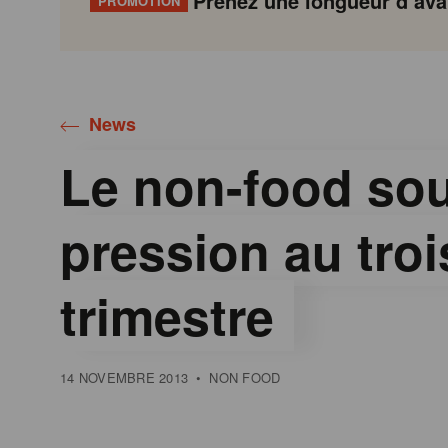
Prenez une longueur d’avan
PROMOTION
Gondola
Gondola
academy
society
News
Le non-food so
pression au tro
trimestre
14 NOVEMBRE 2013
•
NON FOOD