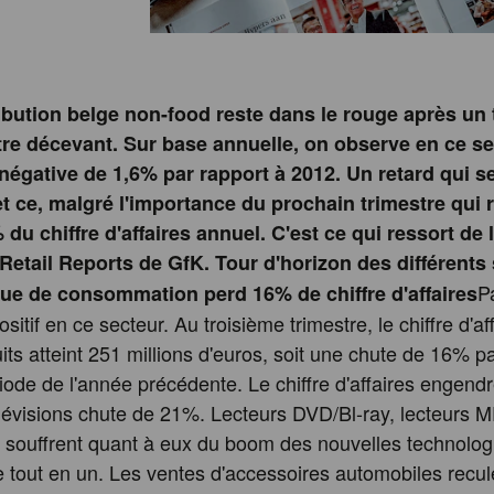
ribution belge non-food reste dans le rouge après un
tre décevant. Sur base annuelle, on observe en ce s
égative de 1,6% par rapport à 2012. Un retard qui ser
 et ce, malgré l'importance du prochain trimestre qui
du chiffre d'affaires annuel. C'est ce qui ressort de 
 Retail Reports de GfK. Tour d'horizon des différents
P
que de consommation perd 16% de chiffre d'affaires
sitif en ce secteur. Au troisième trimestre, le chiffre d'aff
its atteint 251 millions d'euros, soit une chute de 16% p
ode de l'année précédente. Le chiffre d'affaires engendr
lévisions chute de 21%. Lecteurs DVD/Bl-ray, lecteurs M
souffrent quant à eux du boom des nouvelles technolog
e tout en un. Les ventes d'accessoires automobiles recul