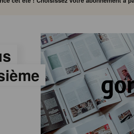
ce cet été ! Choisissez votre abonnement à par
us
isième