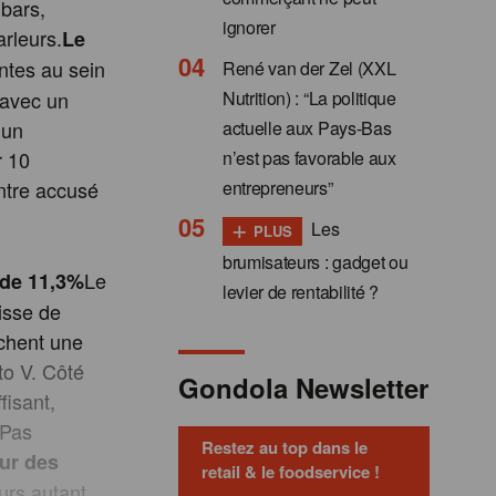
dbars,
ignorer
arleurs.
Le
ntes au sein
René van der Zel (XXL
Nutrition) : “La politique
 avec un
actuelle aux Pays-Bas
 un
n’est pas favorable aux
r 10
entrepreneurs”
ontre accusé
+
Les
PLUS
brumisateurs : gadget ou
Le
 de 11,3%
levier de rentabilité ?
isse de
ichent une
to V. Côté
Gondola Newsletter
fisant,
 Pas
Restez au top dans le
ur des
retail & le foodservice !
urs autant